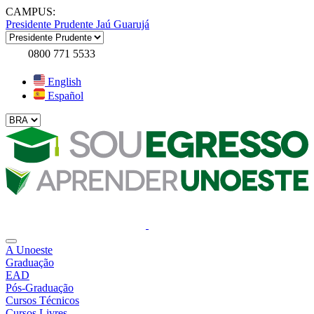
CAMPUS:
Presidente Prudente
Jaú
Guarujá
0800 771 5533
English
Español
A Unoeste
Graduação
EAD
Pós-Graduação
Cursos Técnicos
Cursos Livres