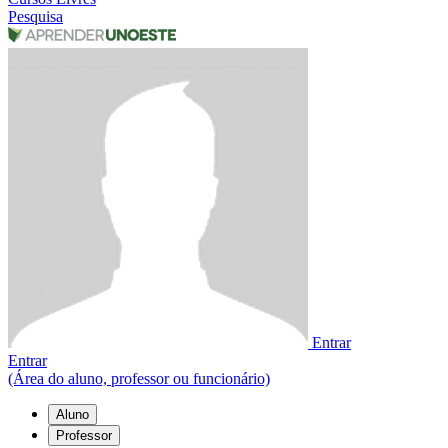
Pesquisa
Entrar
Entrar
(Área do aluno, professor ou funcionário)
Aluno
Professor