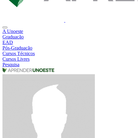
A Unoeste
Graduação
EAD
Pós-Graduação
Cursos Técnicos
Cursos Livres
Pesquisa