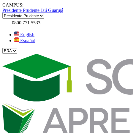
CAMPUS:
Presidente Prudente
Jaú
Guarujá
0800 771 5533
English
Español