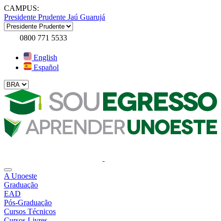
CAMPUS:
Presidente Prudente
Jaú
Guarujá
0800 771 5533
English
Español
A Unoeste
Graduação
EAD
Pós-Graduação
Cursos Técnicos
Cursos Livres