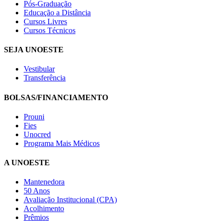
Pós-Graduação
Educação a Distância
Cursos Livres
Cursos Técnicos
SEJA UNOESTE
Vestibular
Transferência
BOLSAS/FINANCIAMENTO
Prouni
Fies
Unocred
Programa Mais Médicos
A UNOESTE
Mantenedora
50 Anos
Avaliação Institucional (CPA)
Acolhimento
Prêmios