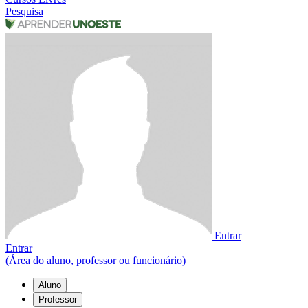
Pesquisa
Entrar
Entrar
(Área do aluno, professor ou funcionário)
Aluno
Professor