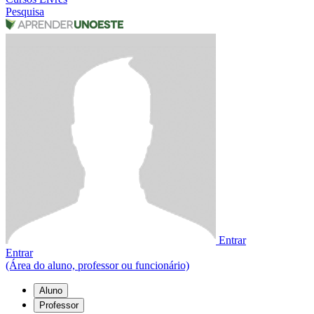
Pesquisa
Entrar
Entrar
(Área do aluno, professor ou funcionário)
Aluno
Professor