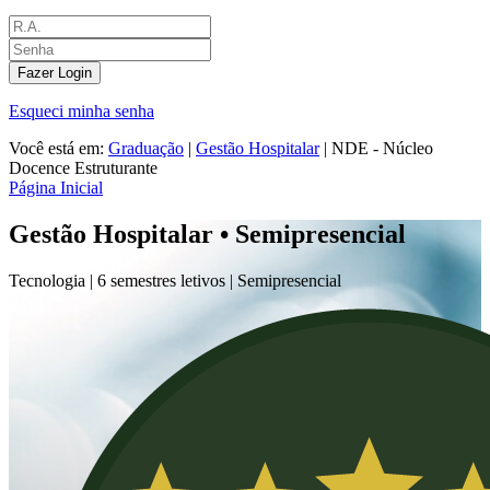
Fazer Login
Esqueci minha senha
Você está em:
Graduação
|
Gestão Hospitalar
|
NDE - Núcleo
Docence Estruturante
Página Inicial
Gestão Hospitalar • Semipresencial
Tecnologia |
6 semestres letivos |
Semipresencial