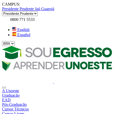
CAMPUS:
Presidente Prudente
Jaú
Guarujá
0800 771 5533
English
Español
A Unoeste
Graduação
EAD
Pós-Graduação
Cursos Técnicos
Cursos Livres