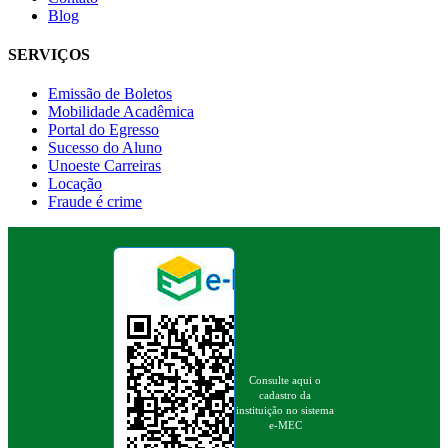
Blog
SERVIÇOS
Emissão de Boletos
Mobilidade Acadêmica
Portal do Egresso
Sucesso do Aluno
Unoeste Carreiras
Locação
Fraude é crime
Consulte aqui o
cadastro da
instituição no sistema
e-MEC