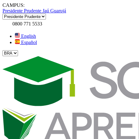
CAMPUS:
Presidente Prudente
Jaú
Guarujá
0800 771 5533
English
Español