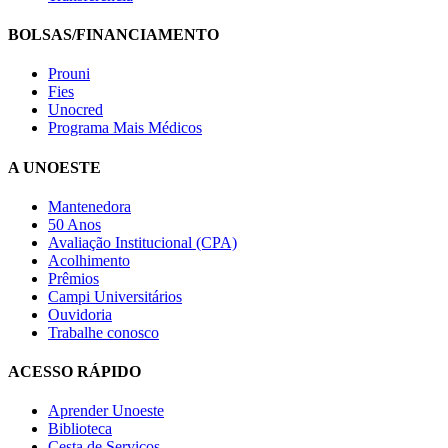
BOLSAS/FINANCIAMENTO
Prouni
Fies
Unocred
Programa Mais Médicos
A UNOESTE
Mantenedora
50 Anos
Avaliação Institucional (CPA)
Acolhimento
Prêmios
Campi Universitários
Ouvidoria
Trabalhe conosco
ACESSO RÁPIDO
Aprender Unoeste
Biblioteca
Cesta de Serviços