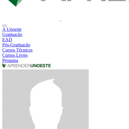
A Unoeste
Graduação
EAD
Pós-Graduação
Cursos Técnicos
Cursos Livres
Pesquisa