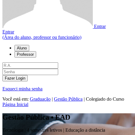
Entrar
Entrar
(Área do aluno, professor ou funcionário)
Aluno
Professor
Fazer Login
Esqueci minha senha
Você está em:
Graduação
|
Gestão Pública
|
Colegiado do Curso
Página Inicial
Gestão Pública • EAD
Tecnologia |
4 semestres letivos | Educação a distância