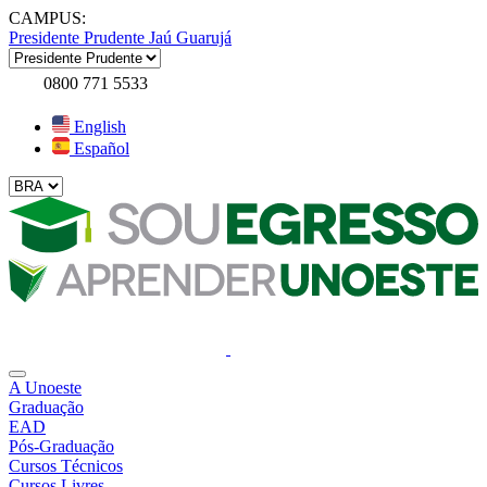
CAMPUS:
Presidente Prudente
Jaú
Guarujá
0800 771 5533
English
Español
A Unoeste
Graduação
EAD
Pós-Graduação
Cursos Técnicos
Cursos Livres