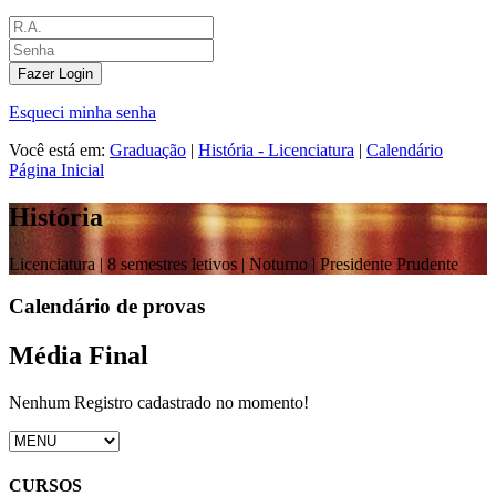
Fazer Login
Esqueci minha senha
Você está em:
Graduação
|
História - Licenciatura
|
Calendário
Página Inicial
História
Licenciatura |
8 semestres letivos | Noturno
| Presidente Prudente
Calendário de provas
Média Final
Nenhum Registro cadastrado no momento!
CURSOS