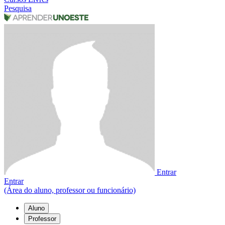
Pesquisa
Entrar
Entrar
(Área do aluno, professor ou funcionário)
Aluno
Professor