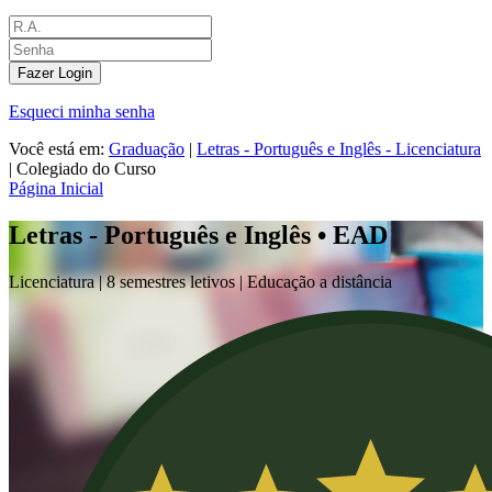
Fazer Login
Esqueci minha senha
Você está em:
Graduação
|
Letras - Português e Inglês - Licenciatura
|
Colegiado do Curso
Página Inicial
Letras - Português e Inglês • EAD
Licenciatura |
8 semestres letivos | Educação a distância