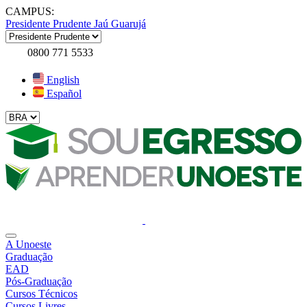
CAMPUS:
Presidente Prudente
Jaú
Guarujá
0800 771 5533
English
Español
A Unoeste
Graduação
EAD
Pós-Graduação
Cursos Técnicos
Cursos Livres