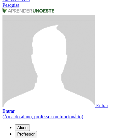
Pesquisa
Entrar
Entrar
(Área do aluno, professor ou funcionário)
Aluno
Professor