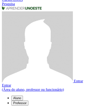
Pesquisa
Entrar
Entrar
(Área do aluno, professor ou funcionário)
Aluno
Professor