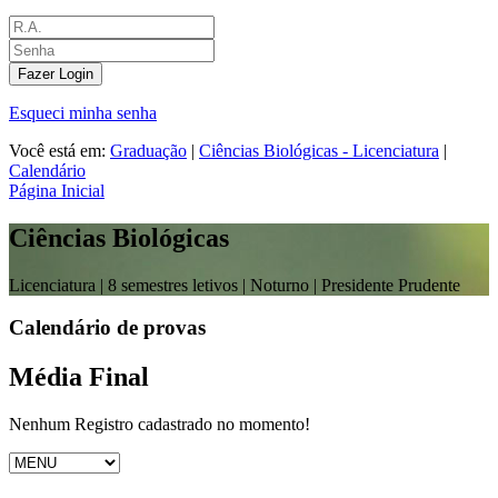
Fazer Login
Esqueci minha senha
Você está em:
Graduação
|
Ciências Biológicas - Licenciatura
|
Calendário
Página Inicial
Ciências Biológicas
Licenciatura |
8 semestres letivos | Noturno
| Presidente Prudente
Calendário de provas
Média Final
Nenhum Registro cadastrado no momento!