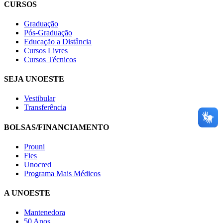
CURSOS
Graduação
Pós-Graduação
Educação a Distância
Cursos Livres
Cursos Técnicos
SEJA UNOESTE
Vestibular
Transferência
BOLSAS/FINANCIAMENTO
Prouni
Fies
Unocred
Programa Mais Médicos
A UNOESTE
Mantenedora
50 Anos