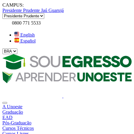
CAMPUS:
Presidente Prudente
Jaú
Guarujá
0800 771 5533
English
Español
A Unoeste
Graduação
EAD
Pós-Graduação
Cursos Técnicos
Cursos Livres