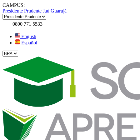
CAMPUS:
Presidente Prudente
Jaú
Guarujá
0800 771 5533
English
Español