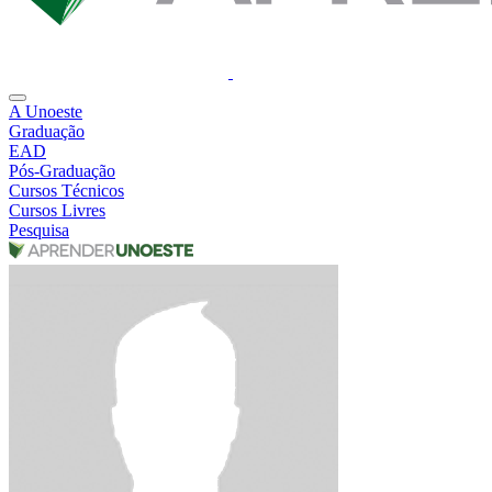
A Unoeste
Graduação
EAD
Pós-Graduação
Cursos Técnicos
Cursos Livres
Pesquisa