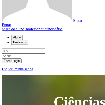
Entrar
Entrar
(Área do aluno, professor ou funcionário)
Aluno
Professor
Fazer Login
Esqueci minha senha
Ciências