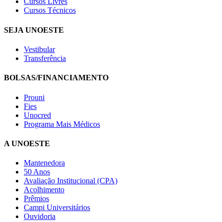
Cursos Livres
Cursos Técnicos
SEJA UNOESTE
Vestibular
Transferência
BOLSAS/FINANCIAMENTO
Prouni
Fies
Unocred
Programa Mais Médicos
A UNOESTE
Mantenedora
50 Anos
Avaliação Institucional (CPA)
Acolhimento
Prêmios
Campi Universitários
Ouvidoria