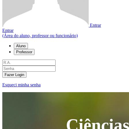
Entrar
Entrar
(Área do aluno, professor ou funcionário)
Aluno
Professor
Fazer Login
Esqueci minha senha
Ciências