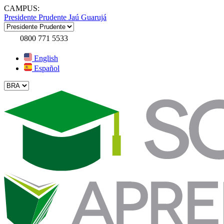
CAMPUS:
Presidente Prudente
Jaú
Guarujá
0800 771 5533
English
Español