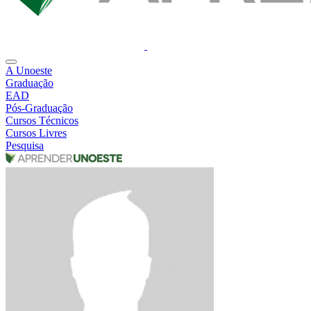
A Unoeste
Graduação
EAD
Pós-Graduação
Cursos Técnicos
Cursos Livres
Pesquisa