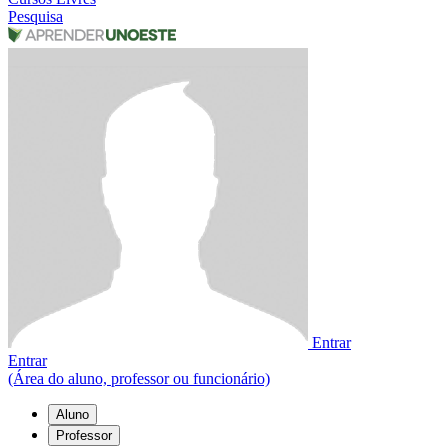
Pesquisa
Entrar
Entrar
(Área do aluno, professor ou funcionário)
Aluno
Professor