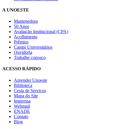
A UNOESTE
Mantenedora
50 Anos
Avaliação Institucional (CPA)
Acolhimento
Prêmios
Campi Universitários
Ouvidoria
Trabalhe conosco
ACESSO RÁPIDO
Aprender Unoeste
Biblioteca
Cesta de Serviços
Mapa do Site
Imprensa
Webmail
ENADE
Contato
Blog