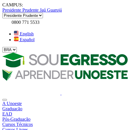
CAMPUS:
Presidente Prudente
Jaú
Guarujá
0800 771 5533
English
Español
A Unoeste
Graduação
EAD
Pós-Graduação
Cursos Técnicos
Cursos Livres