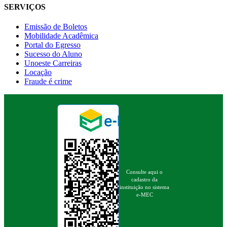
SERVIÇOS
Emissão de Boletos
Mobilidade Acadêmica
Portal do Egresso
Sucesso do Aluno
Unoeste Carreiras
Locação
Fraude é crime
Consulte aqui o
cadastro da
instituição no sistema
e-MEC