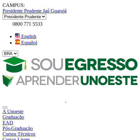
CAMPUS:
Presidente Prudente
Jaú
Guarujá
0800 771 5533
English
Español
A Unoeste
Graduação
EAD
Pós-Graduação
Cursos Técnicos
Cursos Livres