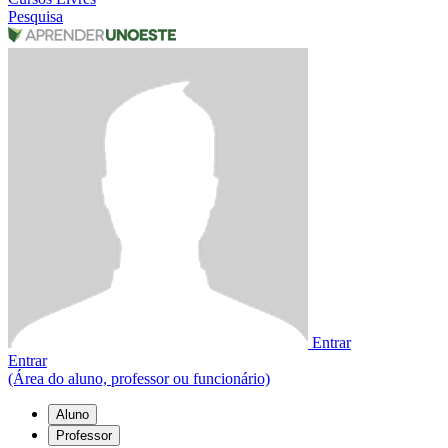
Pesquisa
Entrar
Entrar
(Área do aluno, professor ou funcionário)
Aluno
Professor