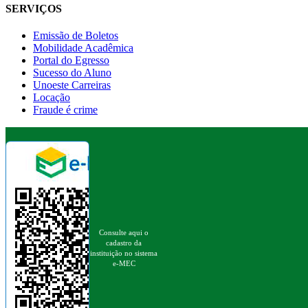
SERVIÇOS
Emissão de Boletos
Mobilidade Acadêmica
Portal do Egresso
Sucesso do Aluno
Unoeste Carreiras
Locação
Fraude é crime
Consulte aqui o
cadastro da
instituição no sistema
e-MEC