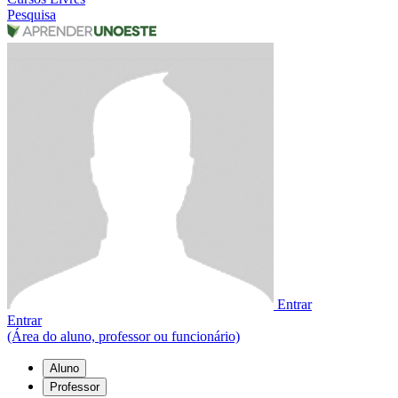
Pesquisa
Entrar
Entrar
(Área do aluno, professor ou funcionário)
Aluno
Professor