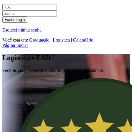
Fazer Login
Esqueci minha senha
Você está em:
Graduação
|
Logística
|
Calendário
Página Inicial
Logística • EAD
Tecnologia |
4 semestres letivos | Educação a distância