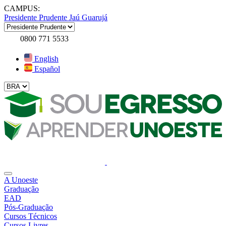
CAMPUS:
Presidente Prudente
Jaú
Guarujá
0800 771 5533
English
Español
A Unoeste
Graduação
EAD
Pós-Graduação
Cursos Técnicos
Cursos Livres