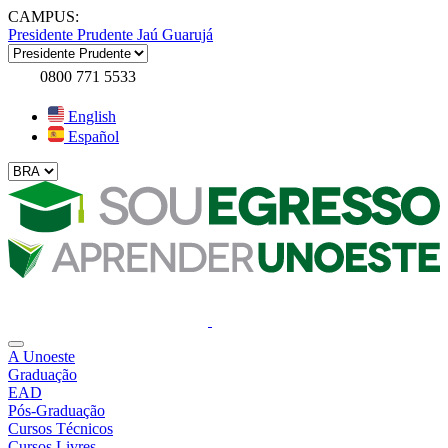
CAMPUS:
Presidente Prudente
Jaú
Guarujá
0800 771 5533
English
Español
A Unoeste
Graduação
EAD
Pós-Graduação
Cursos Técnicos
Cursos Livres