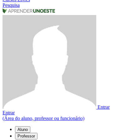
Pesquisa
Entrar
Entrar
(Área do aluno, professor ou funcionário)
Aluno
Professor