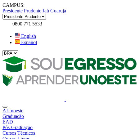
CAMPUS:
Presidente Prudente
Jaú
Guarujá
0800 771 5533
English
Español
A Unoeste
Graduação
EAD
Pós-Graduação
Cursos Técnicos
Cursos Livres