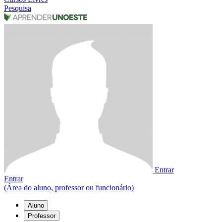
Pesquisa
Entrar
Entrar
(Área do aluno, professor ou funcionário)
Aluno
Professor