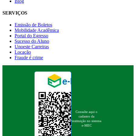
Blog
SERVIÇOS
Emissão de Boletos
Mobilidade Acadêmica
Portal do Egresso
Sucesso do Aluno
Unoeste Carreiras
Locação
Fraude é crime
Consulte aqui o
cadastro da
instituição no sistema
e-MEC