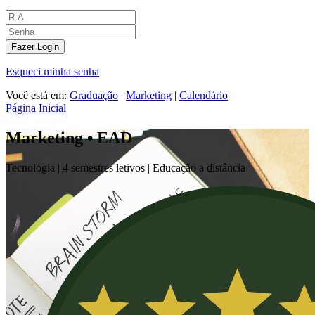
Fazer Login
Esqueci minha senha
Você está em:
Graduação
|
Marketing
|
Calendário
Página Inicial
Marketing • EAD
Tecnologia |
4 semestres letivos | Educação a distância