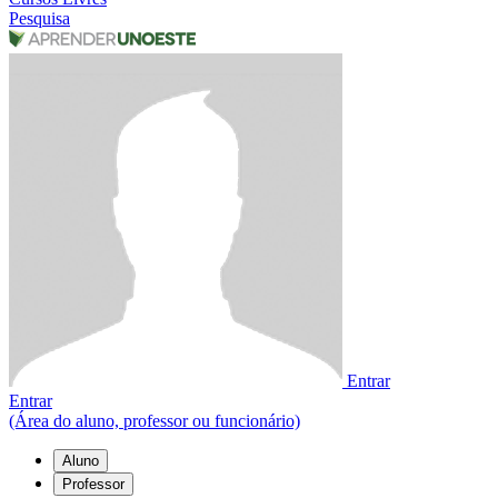
Pesquisa
Entrar
Entrar
(Área do aluno, professor ou funcionário)
Aluno
Professor