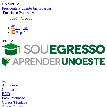
CAMPUS:
Presidente Prudente
Jaú
Guarujá
0800 771 5533
English
Español
A Unoeste
Graduação
EAD
Pós-Graduação
Cursos Técnicos
Cursos Livres