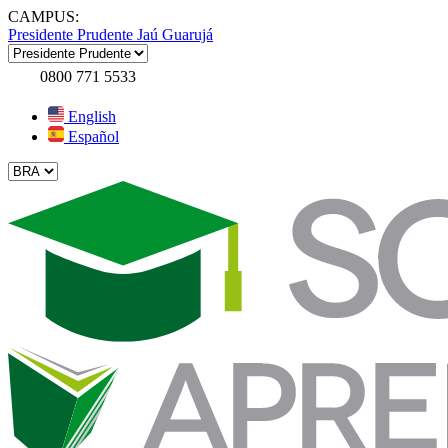
CAMPUS:
Presidente Prudente
Jaú
Guarujá
0800 771 5533
English
Español