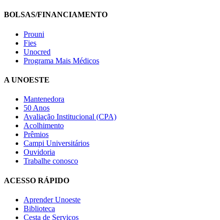
BOLSAS/FINANCIAMENTO
Prouni
Fies
Unocred
Programa Mais Médicos
A UNOESTE
Mantenedora
50 Anos
Avaliação Institucional (CPA)
Acolhimento
Prêmios
Campi Universitários
Ouvidoria
Trabalhe conosco
ACESSO RÁPIDO
Aprender Unoeste
Biblioteca
Cesta de Serviços