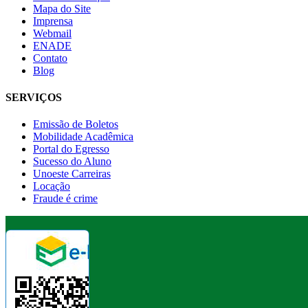
Mapa do Site
Imprensa
Webmail
ENADE
Contato
Blog
SERVIÇOS
Emissão de Boletos
Mobilidade Acadêmica
Portal do Egresso
Sucesso do Aluno
Unoeste Carreiras
Locação
Fraude é crime