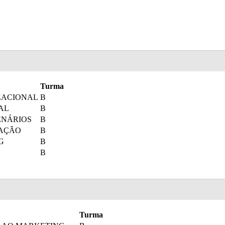
Turma
ZACIONAL
B
AL
B
ENÁRIOS
B
RAÇÃO
B
G
B
B
Turma