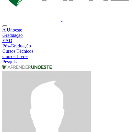
A Unoeste
Graduação
EAD
Pós-Graduação
Cursos Técnicos
Cursos Livres
Pesquisa