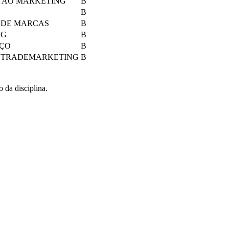
 AO MARKETING
B
B
 DE MARCAS
B
NG
B
EÇO
B
E TRADEMARKETING
B
o da disciplina.