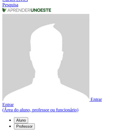
Pesquisa
Entrar
Entrar
(Área do aluno, professor ou funcionário)
Aluno
Professor