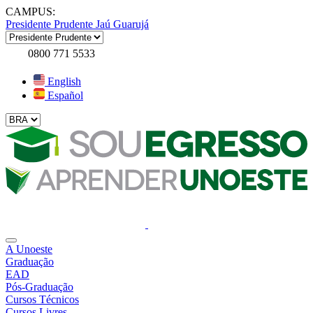
CAMPUS:
Presidente Prudente
Jaú
Guarujá
0800 771 5533
English
Español
A Unoeste
Graduação
EAD
Pós-Graduação
Cursos Técnicos
Cursos Livres