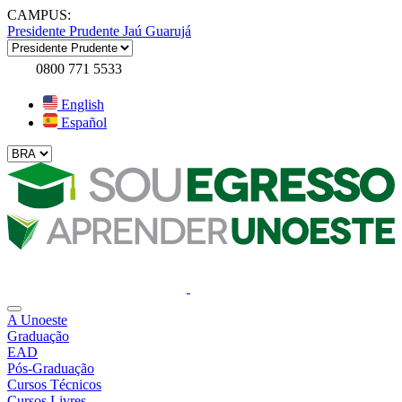
CAMPUS:
Presidente Prudente
Jaú
Guarujá
0800 771 5533
English
Español
A Unoeste
Graduação
EAD
Pós-Graduação
Cursos Técnicos
Cursos Livres