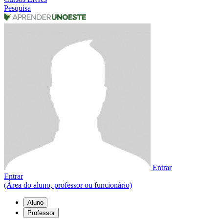
Pesquisa
Entrar
Entrar
(Área do aluno, professor ou funcionário)
Aluno
Professor