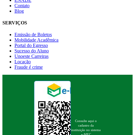
ENADE
Contato
Blog
SERVIÇOS
Emissão de Boletos
Mobilidade Acadêmica
Portal do Egresso
Sucesso do Aluno
Unoeste Carreiras
Locação
Fraude é crime
Consulte aqui o
cadastro da
instituição no sistema
e-MEC