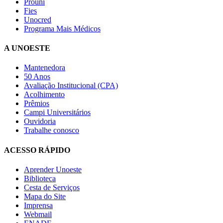
Prouni
Fies
Unocred
Programa Mais Médicos
A UNOESTE
Mantenedora
50 Anos
Avaliação Institucional (CPA)
Acolhimento
Prêmios
Campi Universitários
Ouvidoria
Trabalhe conosco
ACESSO RÁPIDO
Aprender Unoeste
Biblioteca
Cesta de Serviços
Mapa do Site
Imprensa
Webmail