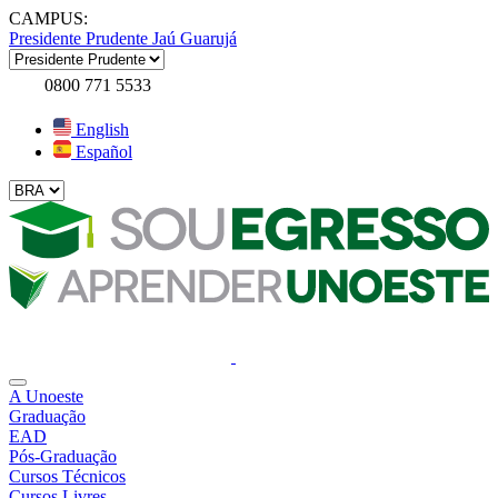
CAMPUS:
Presidente Prudente
Jaú
Guarujá
0800 771 5533
English
Español
A Unoeste
Graduação
EAD
Pós-Graduação
Cursos Técnicos
Cursos Livres