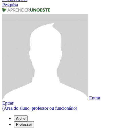
Pesquisa
Entrar
Entrar
(Área do aluno, professor ou funcionário)
Aluno
Professor