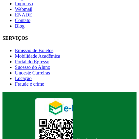
Imprensa
Webmail
ENADE
Contato
Blog
SERVIÇOS
Emissão de Boletos
Mobilidade Acadêmica
Portal do Egresso
Sucesso do Aluno
Unoeste Carreiras
Locação
Fraude é crime