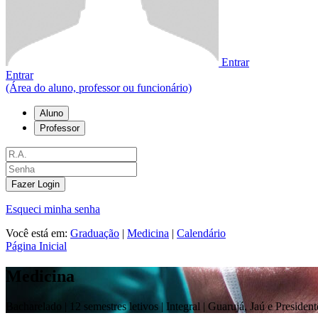
Entrar
Entrar
(Área do aluno, professor ou funcionário)
Aluno
Professor
Fazer Login
Esqueci minha senha
Você está em:
Graduação
|
Medicina
|
Calendário
Página Inicial
Medicina
Bacharelado |
12 semestres letivos | Integral
| Guarujá, Jaú e Presiden