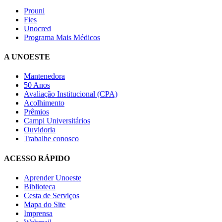
Prouni
Fies
Unocred
Programa Mais Médicos
A UNOESTE
Mantenedora
50 Anos
Avaliação Institucional (CPA)
Acolhimento
Prêmios
Campi Universitários
Ouvidoria
Trabalhe conosco
ACESSO RÁPIDO
Aprender Unoeste
Biblioteca
Cesta de Serviços
Mapa do Site
Imprensa