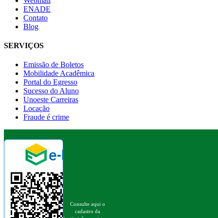
Webmail
ENADE
Contato
Blog
SERVIÇOS
Emissão de Boletos
Mobilidade Acadêmica
Portal do Egresso
Sucesso do Aluno
Unoeste Carreiras
Locação
Fraude é crime
Consulte aqui o
cadastro da