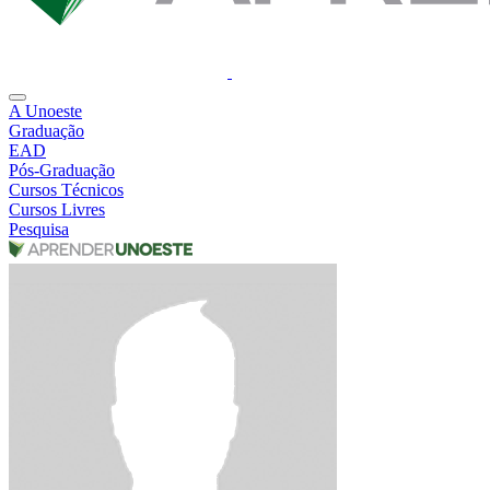
A Unoeste
Graduação
EAD
Pós-Graduação
Cursos Técnicos
Cursos Livres
Pesquisa