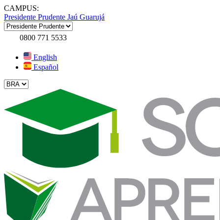
CAMPUS:
Presidente Prudente
Jaú
Guarujá
0800 771 5533
English
Español