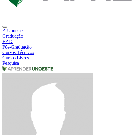
A Unoeste
Graduação
EAD
Pós-Graduação
Cursos Técnicos
Cursos Livres
Pesquisa