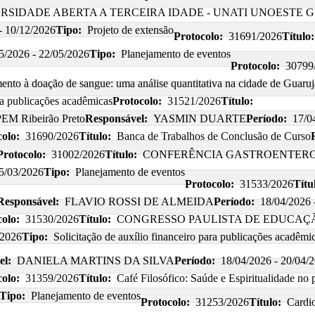
VERSIDADE ABERTA A TERCEIRA IDADE - UNATI UNOESTE
- 10/12/2026
Tipo:
Projeto de extensão
Protocolo:
31691/2026
Título:
5/2026 - 22/05/2026
Tipo:
Planejamento de eventos
Protocolo:
30799
nto à doação de sangue: uma análise quantitativa na cidade de Guaruj
ara publicações acadêmicas
Protocolo:
31521/2026
Título:
PEM Ribeirão Preto
Responsável:
YASMIN DUARTE
Período:
17/0
olo:
31690/2026
Título:
Banca de Trabalhos de Conclusão de Curso
Protocolo:
31002/2026
Título:
CONFERÊNCIA GASTROENTERO
05/03/2026
Tipo:
Planejamento de eventos
Protocolo:
31533/2026
Títu
Responsável:
FLAVIO ROSSI DE ALMEIDA
Período:
18/04/2026 
olo:
31530/2026
Título:
CONGRESSO PAULISTA DE EDUCAÇÃO
/2026
Tipo:
Solicitação de auxílio financeiro para publicações acadêmi
el:
DANIELA MARTINS DA SILVA
Período:
18/04/2026 - 20/04/
olo:
31359/2026
Título:
Café Filosófico: Saúde e Espiritualidade no
Tipo:
Planejamento de eventos
Protocolo:
31253/2026
Título:
Cardi