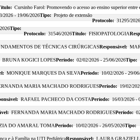
ítulo:
Cursinho Farol: Promovendo o acesso ao ensino superior entre 
3/2026 - 19/06/2026
Tipo:
Projeto de extensão
Protocolo:
31295/202
/2026
Tipo:
Protocolo:
31546/2026
Título:
FISIOPATOLOGIA
Resp
UNDAMENTOS DE TÉCNICAS CIRÚRGICAS
Responsável:
MAR
BRUNA KOGICI LOPES
Período:
02/02/2026 - 25/06/2026
Tipo:
l:
MONIQUE MARQUES DA SILVA
Período:
10/02/2026 - 29/06
ERNANDA MARIA MACHADO RODRIGUES
Período:
19/02/202
onsável:
RAFAEL PACHECO DA COSTA
Período:
16/03/2026 - 
vel:
FERNANDA MARIA MACHADO RODRIGUES
Período:
0
ZIA DO AMARAL TOMA
Período:
10/02/2026 - 26/05/2026
Tipo:
nça e à Família na UTI Pediátrica
Responsável:
LAURA GRAZIELL