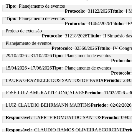
Tipo:
Planejamento de eventos
Protocolo:
31122/2026
Título:
I 
Tipo:
Planejamento de eventos
Protocolo:
31464/2026
Título:
IF
Projeto de extensão
Protocolo:
31218/2026
Título:
II Simpósio da
Planejamento de eventos
Protocolo:
32360/2026
Título:
IV Congre
29/10/2026 - 31/10/2026
Tipo:
Planejamento de eventos
Protocolo:
15/04/2026 - 17/06/2026
Tipo:
Planejamento de eventos
Protocolo:
LAURA GRAZIELLE DOS SANTOS DE FARIA
Período:
23/0
JOSÉ LUIZ AMURATTI GONÇALVES
Período:
11/02/2026 - 3
LUIZ CLAUDIO BEHRMANN MARTINS
Período:
02/02/2026
Responsável:
LAERTE ROMUALDO SANTOS
Período:
09/02
Responsável:
CLAUDIO RAMOS OLIVEIRA SCORCINE
Perí