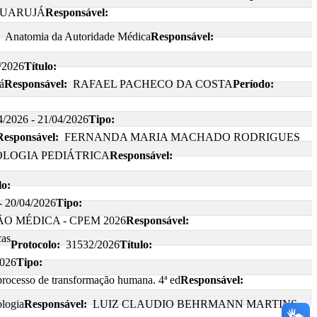
 GUARUJÁ
Responsável:
Anatomia da Autoridade Médica
Responsável:
/2026
Título:
á
Responsável:
RAFAEL PACHECO DA COSTA
Período:
4/2026 - 21/04/2026
Tipo:
Responsável:
FERNANDA MARIA MACHADO RODRIGUES
LOGIA PEDIÁTRICA
Responsável:
lo:
- 20/04/2026
Tipo:
 MÉDICA - CPEM 2026
Responsável:
cas
Protocolo:
31532/2026
Título:
2026
Tipo:
 processo de transformação humana. 4ª ed
Responsável:
ologia
Responsável:
LUIZ CLAUDIO BEHRMANN MARTINS