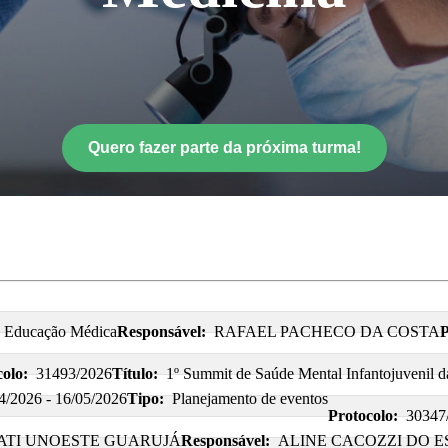
Quero fazer parte da próxima turma!
e Educação Médica
Responsável:
RAFAEL PACHECO DA COSTA
P
olo:
31493/2026
Título:
1º Summit de Saúde Mental Infantojuvenil d
4/2026 - 16/05/2026
Tipo:
Planejamento de eventos
Protocolo:
30347
NATI UNOESTE GUARUJÁ
Responsável:
ALINE CACOZZI DO E