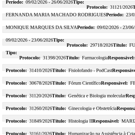
Período:
09/02/2026 - 26/06/2026
Tipo:
Protocolo:
31121/2026
T
FERNANDA MARIA MACHADO RODRIGUES
Período:
23/0
MONIQUE MARQUES DA SILVA
Período:
09/02/2026 - 23/06
09/02/2026 - 23/06/2026
Tipo:
Protocolo:
29718/2026
Título:
F
Tipo:
Protocolo:
31398/2026
Título:
Farmacologia
Responsável:
Protocolo:
31410/2026
Título:
Fisiolofando - PodCast
Responsáve
Protocolo:
30678/2026
Título:
Fórum Científico
Responsável:
F
Protocolo:
31120/2026
Título:
Genética e Biologia molecular
Resp
Protocolo:
31260/2026
Título:
Ginecologia e Obstetrícia
Responsá
Protocolo:
31849/2026
Título:
Histologia II
Responsável:
MARI
Protocolo:
31161/2026
Título:
Humanização na Assistência à Cria