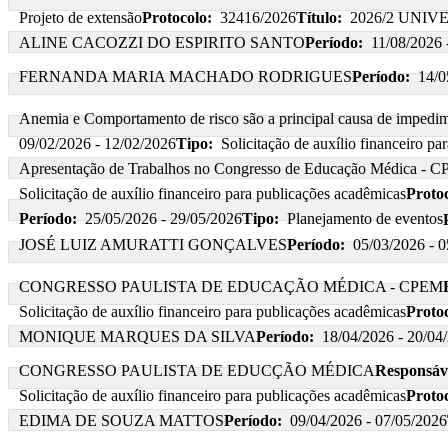
Projeto de extensão
Protocolo:
32416/2026
Título:
2026/2 UNI
ALINE CACOZZI DO ESPIRITO SANTO
Período:
11/08/2026 
FERNANDA MARIA MACHADO RODRIGUES
Período:
14/0
Anemia e Comportamento de risco são a principal causa de impedime
09/02/2026 - 12/02/2026
Tipo:
Solicitação de auxílio financeiro p
Apresentação de Trabalhos no Congresso de Educação Médica - C
Solicitação de auxílio financeiro para publicações acadêmicas
Protoc
Período:
25/05/2026 - 29/05/2026
Tipo:
Planejamento de eventos
JOSÉ LUIZ AMURATTI GONÇALVES
Período:
05/03/2026 - 
CONGRESSO PAULISTA DE EDUCAÇÃO MÉDICA - CPEM
Solicitação de auxílio financeiro para publicações acadêmicas
Protoc
MONIQUE MARQUES DA SILVA
Período:
18/04/2026 - 20/04
CONGRESSO PAULISTA DE EDUCÇÃO MÉDICA
Responsáv
Solicitação de auxílio financeiro para publicações acadêmicas
Protoc
EDIMA DE SOUZA MATTOS
Período:
09/04/2026 - 07/05/2026