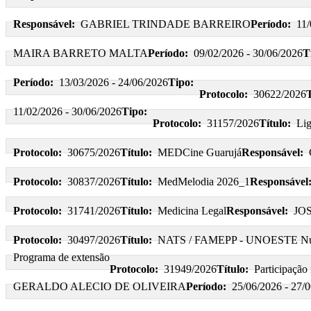
Responsável:
GABRIEL TRINDADE BARREIRO
Período:
11/
MAIRA BARRETO MALTA
Período:
09/02/2026 - 30/06/2026
T
Período:
13/03/2026 - 24/06/2026
Tipo:
Protocolo:
30622/2026
T
11/02/2026 - 30/06/2026
Tipo:
Protocolo:
31157/2026
Título:
Lig
Protocolo:
30675/2026
Título:
MEDCine Guarujá
Responsável:
Protocolo:
30837/2026
Título:
MedMelodia 2026_1
Responsável
Protocolo:
31741/2026
Título:
Medicina Legal
Responsável:
JO
Protocolo:
30497/2026
Título:
NATS / FAMEPP - UNOESTE Núcle
Programa de extensão
Protocolo:
31949/2026
Título:
Participação
GERALDO ALECIO DE OLIVEIRA
Período:
25/06/2026 - 27/