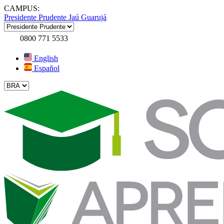
CAMPUS:
Presidente Prudente
Jaú
Guarujá
0800 771 5533
English
Español