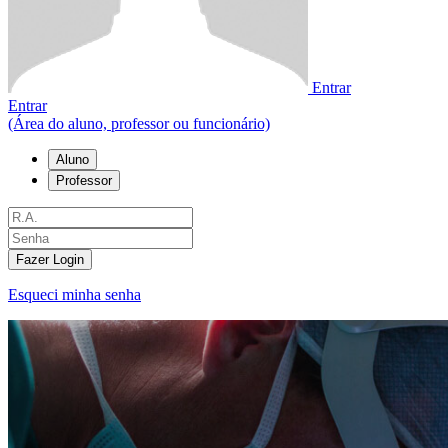
Entrar
Entrar
(Área do aluno, professor ou funcionário)
Aluno
Professor
Fazer Login
Esqueci minha senha