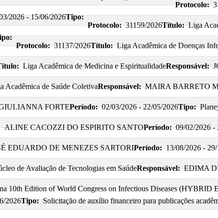
Protocolo:
3
03/2026 - 15/06/2026
Tipo:
Protocolo:
31159/2026
Título:
Liga Aca
ipo:
Protocolo:
31137/2026
Título:
Liga Acadêmica de Doenças Infec
ítulo:
Liga Acadêmica de Medicina e Espiritualidade
Responsável:
J
a Acadêmica de Saúde Coletiva
Responsável:
MAIRA BARRETO 
GIULIANNA FORTE
Período:
02/03/2026 - 22/05/2026
Tipo:
Plane
:
ALINE CACOZZI DO ESPIRITO SANTO
Período:
09/02/2026 -
SÉ EDUARDO DE MENEZES SARTORI
Período:
13/08/2026 - 29
o de Avaliação de Tecnologias em Saúde
Responsável:
EDIMA D
 na 10th Edition of World Congress on Infectious Diseases (HYBRID E
06/2026
Tipo:
Solicitação de auxílio financeiro para publicações acadê