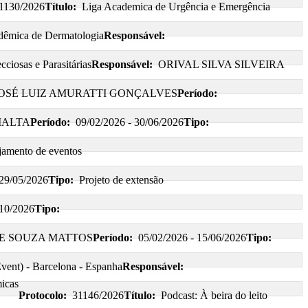
1130/2026
Título:
Liga Academica de Urgência e Emergência
dêmica de Dermatologia
Responsável:
ciosas e Parasitárias
Responsável:
ORIVAL SILVA SILVEIRA
OSÉ LUIZ AMURATTI GONÇALVES
Período:
MALTA
Período:
09/02/2026 - 30/06/2026
Tipo:
jamento de eventos
 29/05/2026
Tipo:
Projeto de extensão
/10/2026
Tipo:
E SOUZA MATTOS
Período:
05/02/2026 - 15/06/2026
Tipo:
vent) - Barcelona - Espanha
Responsável:
micas
Protocolo:
31146/2026
Título:
Podcast: À beira do leito