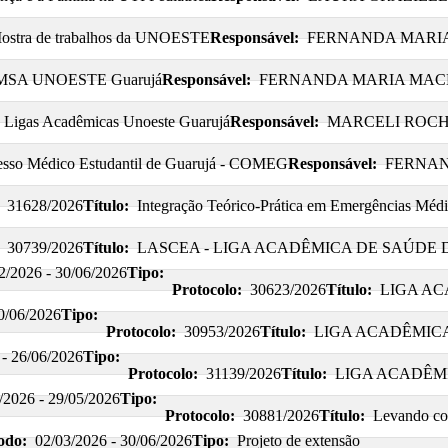
Mostra de trabalhos da UNOESTE
Responsável:
FERNANDA MARI
MSA UNOESTE Guarujá
Responsável:
FERNANDA MARIA MAC
s Ligas Acadêmicas Unoeste Guarujá
Responsável:
MARCELI ROCH
sso Médico Estudantil de Guarujá - COMEG
Responsável:
FERNAN
31628/2026
Título:
Integração Teórico-Prática em Emergências Médi
30739/2026
Título:
LASCEA - LIGA ACADÊMICA DE SAÚDE
2/2026 - 30/06/2026
Tipo:
Protocolo:
30623/2026
Título:
LIGA A
0/06/2026
Tipo:
Protocolo:
30953/2026
Título:
LIGA ACADÊMIC
 - 26/06/2026
Tipo:
Protocolo:
31139/2026
Título:
LIGA ACADÊMI
/2026 - 29/05/2026
Tipo:
Protocolo:
30881/2026
Título:
Levando con
odo:
02/03/2026 - 30/06/2026
Tipo:
Projeto de extensão