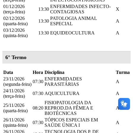
01/12/2026
ENFERMIDADES INFECTO-
13:30
X
(terça-feira)
CONTAGIOSAS
02/12/2026
PATOLOGIA ANIMAL
13:30
A
(quarta-feira)
ESPECIAL
03/12/2026
13:30
EQUIDEOCULTURA
A
(quinta-feira)
6° Termo
Data
Hora
Disciplina
Turma
23/11/2026
ENFERMIDADES
07:30
A
(segunda-feira)
PARASITÁRIAS
24/11/2026
07:30
AQUICULTURA
A
(terça-feira)
FISIOPATOLOGIA DA
25/11/2026
08:20
REPROD.DA FÊMEA E
A
(quarta-feira)
BIOTÉCNICAS
26/11/2026
TÓPICOS ESPECIAIS EM
07:30
A
(quinta-feira)
SAÚDE ÚNICA I
26/11/2026
TECNOLOGIA DOS P. DE