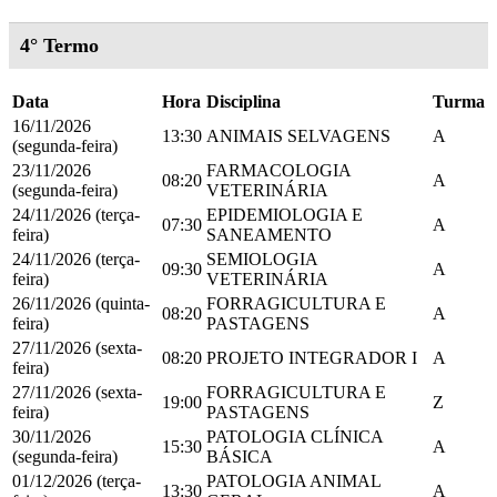
4° Termo
Data
Hora
Disciplina
Turma
16/11/2026
13:30
ANIMAIS SELVAGENS
A
(segunda-feira)
23/11/2026
FARMACOLOGIA
08:20
A
(segunda-feira)
VETERINÁRIA
24/11/2026 (terça-
EPIDEMIOLOGIA E
07:30
A
feira)
SANEAMENTO
24/11/2026 (terça-
SEMIOLOGIA
09:30
A
feira)
VETERINÁRIA
26/11/2026 (quinta-
FORRAGICULTURA E
08:20
A
feira)
PASTAGENS
27/11/2026 (sexta-
08:20
PROJETO INTEGRADOR I
A
feira)
27/11/2026 (sexta-
FORRAGICULTURA E
19:00
Z
feira)
PASTAGENS
30/11/2026
PATOLOGIA CLÍNICA
15:30
A
(segunda-feira)
BÁSICA
01/12/2026 (terça-
PATOLOGIA ANIMAL
13:30
A