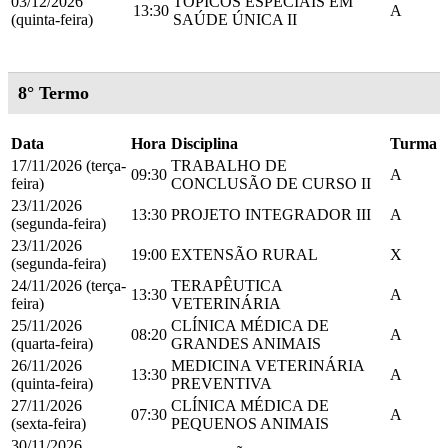
03/12/2026
TÓPICOS ESPECIAIS EM
13:30
A
(quinta-feira)
SAÚDE ÚNICA II
8° Termo
Data
Hora
Disciplina
Turma
17/11/2026 (terça-
TRABALHO DE
09:30
A
feira)
CONCLUSÃO DE CURSO II
23/11/2026
13:30
PROJETO INTEGRADOR III
A
(segunda-feira)
23/11/2026
19:00
EXTENSÃO RURAL
X
(segunda-feira)
24/11/2026 (terça-
TERAPÊUTICA
13:30
A
feira)
VETERINÁRIA
25/11/2026
CLÍNICA MÉDICA DE
08:20
A
(quarta-feira)
GRANDES ANIMAIS
26/11/2026
MEDICINA VETERINÁRIA
13:30
A
(quinta-feira)
PREVENTIVA
27/11/2026
CLÍNICA MÉDICA DE
07:30
A
(sexta-feira)
PEQUENOS ANIMAIS
30/11/2026