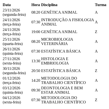
Data
Hora
Disciplina
Turma
23/11/2026
08:20
GENÉTICA ANIMAL
A
(segunda-feira)
24/11/2026
INTRODUÇÃO A FISIOLOGIA
07:30
A
(terça-feira)
ANIMAL
24/11/2026
19:00
GENÉTICA ANIMAL
Z
(terça-feira)
25/11/2026
MICROBIOLOGIA
08:20
A
(quarta-feira)
VETERINÁRIA
26/11/2026
07:30
ESTATÍSTICA BÁSICA
A
(quinta-feira)
27/11/2026
HISTOLOGIA E
13:30
A
(sexta-feira)
EMBRIOLOGIA
30/11/2026
20:50
ESTATÍSTICA BÁSICA
Z
(segunda-feira)
01/12/2026
METODOLOGIA DO
14:20
A
(terça-feira)
TRABALHO CIENTÍFICO
03/12/2026
DEONTOLOGIA E BEM
09:30
A
(quinta-feira)
ESTAR ANIMAL
04/12/2026
METODOLOGIA DO
07:30
Z
(sexta-feira)
TRABALHO CIENTÍFICO