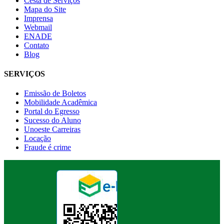
Cesta de Serviços
Mapa do Site
Imprensa
Webmail
ENADE
Contato
Blog
SERVIÇOS
Emissão de Boletos
Mobilidade Acadêmica
Portal do Egresso
Sucesso do Aluno
Unoeste Carreiras
Locação
Fraude é crime