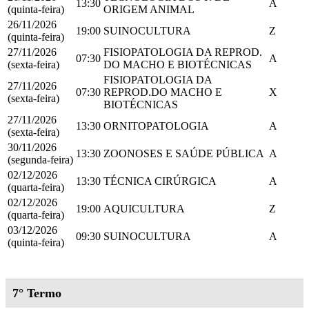
13:30
A
(quinta-feira)
ORIGEM ANIMAL
26/11/2026
19:00
SUINOCULTURA
Z
(quinta-feira)
27/11/2026
FISIOPATOLOGIA DA REPROD.
07:30
A
(sexta-feira)
DO MACHO E BIOTÉCNICAS
FISIOPATOLOGIA DA
27/11/2026
07:30
REPROD.DO MACHO E
X
(sexta-feira)
BIOTÉCNICAS
27/11/2026
13:30
ORNITOPATOLOGIA
A
(sexta-feira)
30/11/2026
13:30
ZOONOSES E SAÚDE PÚBLICA
A
(segunda-feira)
02/12/2026
13:30
TÉCNICA CIRÚRGICA
A
(quarta-feira)
02/12/2026
19:00
AQUICULTURA
Z
(quarta-feira)
03/12/2026
09:30
SUINOCULTURA
A
(quinta-feira)
7° Termo