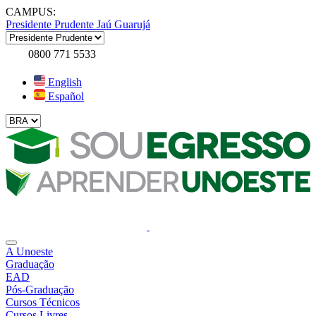
CAMPUS:
Presidente Prudente
Jaú
Guarujá
0800 771 5533
English
Español
A Unoeste
Graduação
EAD
Pós-Graduação
Cursos Técnicos
Cursos Livres