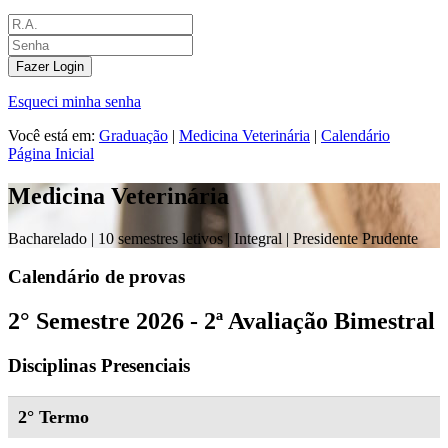
Fazer Login
Esqueci minha senha
Você está em:
Graduação
|
Medicina Veterinária
|
Calendário
Página Inicial
Medicina Veterinária
Bacharelado |
10 semestres letivos | Integral
| Presidente Prudente
Calendário de provas
2° Semestre 2026 - 2ª Avaliação Bimestral
Disciplinas Presenciais
2° Termo