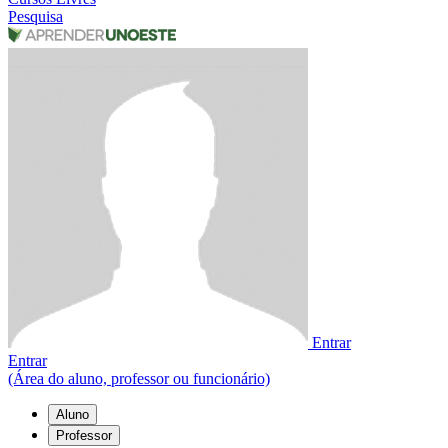
Pesquisa
Entrar
Entrar
(Área do aluno, professor ou funcionário)
Aluno
Professor