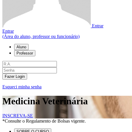
Entrar
Entrar
(Área do aluno, professor ou funcionário)
Aluno
Professor
Fazer Login
Esqueci minha senha
Medicina Veterinária
INSCREVA-SE
*Consulte o Regulamento de Bolsas vigente.
SOBRE O CURSO