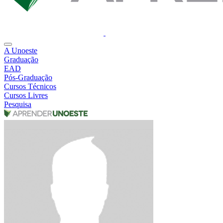
A Unoeste
Graduação
EAD
Pós-Graduação
Cursos Técnicos
Cursos Livres
Pesquisa