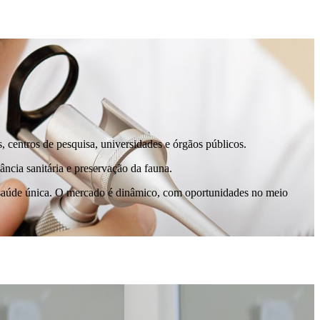
, centros de pesquisa, universidades e órgãos públicos.
ância sanitária e preservação da fauna.
 e saúde única. O mercado é dinâmico, com oportunidades no meio