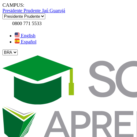
CAMPUS:
Presidente Prudente
Jaú
Guarujá
0800 771 5533
English
Español