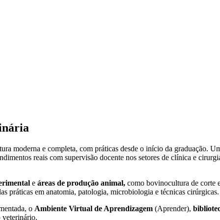
inária
utura moderna e completa, com práticas desde o início da graduação. Um 
ndimentos reais com supervisão docente nos setores de clínica e cirurg
erimental
e
áreas de produção animal,
como bovinocultura de corte e 
as práticas em anatomia, patologia, microbiologia e técnicas cirúrgicas.
mentada, o
Ambiente Virtual de Aprendizagem
(Aprender),
bibliotec
veterinário.