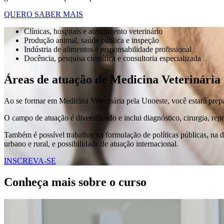
QUERO SABER MAIS
Clínicas, hospitais e atendimento veterinário
Produção animal, saúde pública e inspeção
Indústria de alimentos e responsabilidade profissional
Docência, pesquisa científica e consultoria especializada
Áreas de atuação de Medicina Veterinária
Ao se formar em Medicina Veterinária pela Unoeste, você estará prepar
O campo de atuação é diversificado e inclui diagnóstico, cirurgia, rep
Também é possível trabalhar na formulação de políticas públicas, na 
urbano e rural, e possibilidade de atuação internacional.
INSCREVA-SE
Conheça mais sobre o curso