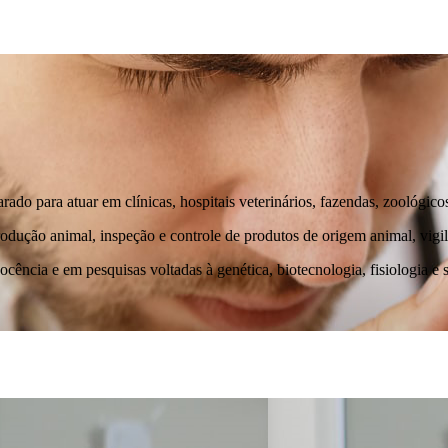
ado para atuar em clínicas, hospitais veterinários, fazendas, zoológicos
rodução animal, inspeção e controle de produtos de origem animal, vigil
docência e em pesquisas voltadas à genética, biotecnologia, fisiologia