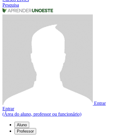
Pesquisa
Entrar
Entrar
(Área do aluno, professor ou funcionário)
Aluno
Professor