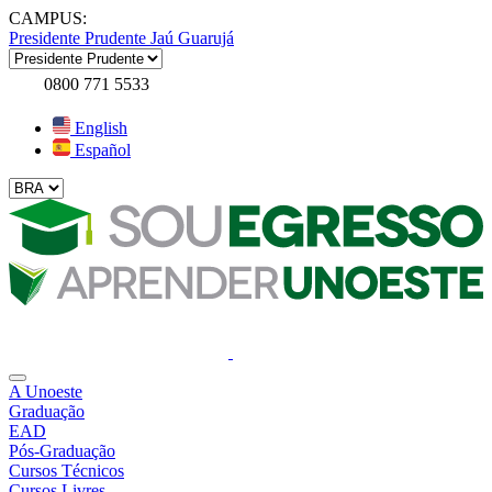
CAMPUS:
Presidente Prudente
Jaú
Guarujá
0800 771 5533
English
Español
A Unoeste
Graduação
EAD
Pós-Graduação
Cursos Técnicos
Cursos Livres