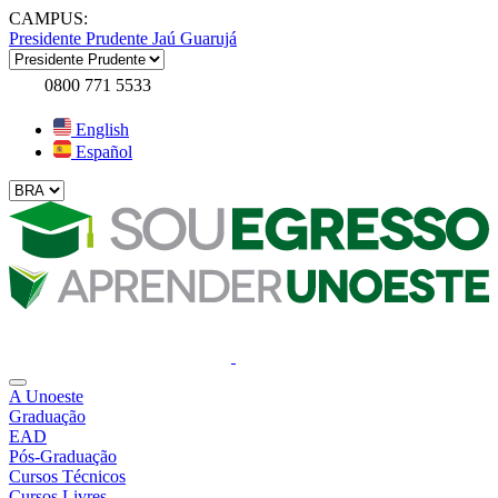
CAMPUS:
Presidente Prudente
Jaú
Guarujá
0800 771 5533
English
Español
A Unoeste
Graduação
EAD
Pós-Graduação
Cursos Técnicos
Cursos Livres