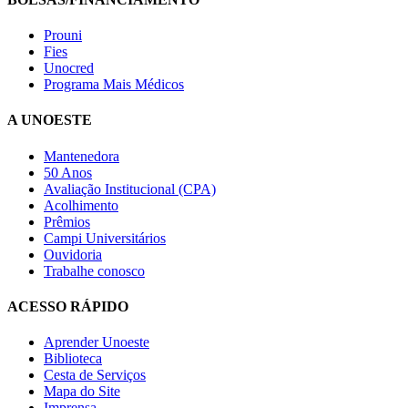
Prouni
Fies
Unocred
Programa Mais Médicos
A UNOESTE
Mantenedora
50 Anos
Avaliação Institucional (CPA)
Acolhimento
Prêmios
Campi Universitários
Ouvidoria
Trabalhe conosco
ACESSO RÁPIDO
Aprender Unoeste
Biblioteca
Cesta de Serviços
Mapa do Site
Imprensa