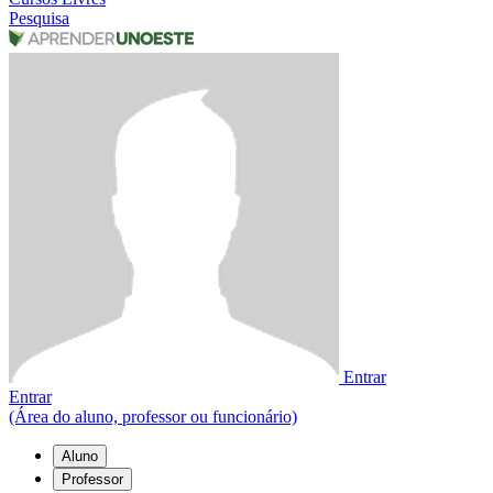
Pesquisa
Entrar
Entrar
(Área do aluno, professor ou funcionário)
Aluno
Professor