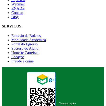
Webmail
ENADE
Contato
Blog
SERVIÇOS
Emissão de Boletos
Mobilidade Acadêmica
Portal do Egresso
Sucesso do Aluno
Unoeste Carreiras
Locação
Fraude é crime
Consulte aqui o