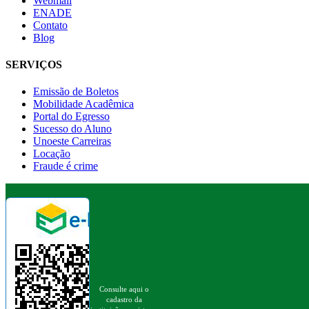
Webmail
ENADE
Contato
Blog
SERVIÇOS
Emissão de Boletos
Mobilidade Acadêmica
Portal do Egresso
Sucesso do Aluno
Unoeste Carreiras
Locação
Fraude é crime
Consulte aqui o
cadastro da