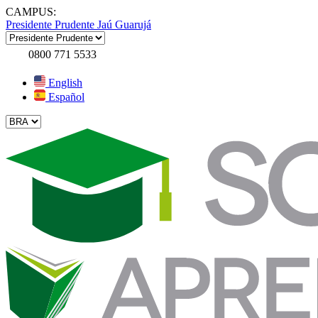
CAMPUS:
Presidente Prudente
Jaú
Guarujá
0800 771 5533
English
Español