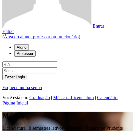
Entrar
Entrar
(Área do aluno, professor ou funcionário)
Aluno
Professor
Fazer Login
Esqueci minha senha
Você está em:
Graduação
|
Música - Licenciatura
|
Calendário
Página Inicial
Música
Licenciatura |
8 semestres letivos | Noturno
| Presidente Prudente