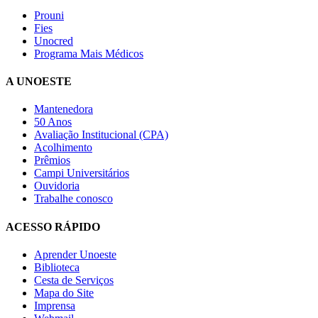
Prouni
Fies
Unocred
Programa Mais Médicos
A UNOESTE
Mantenedora
50 Anos
Avaliação Institucional (CPA)
Acolhimento
Prêmios
Campi Universitários
Ouvidoria
Trabalhe conosco
ACESSO RÁPIDO
Aprender Unoeste
Biblioteca
Cesta de Serviços
Mapa do Site
Imprensa