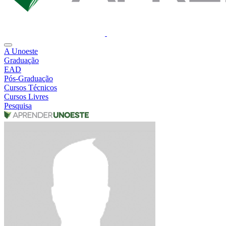
A Unoeste
Graduação
EAD
Pós-Graduação
Cursos Técnicos
Cursos Livres
Pesquisa