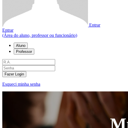
Entrar
Entrar
(Área do aluno, professor ou funcionário)
Aluno
Professor
Fazer Login
Esqueci minha senha
Mú