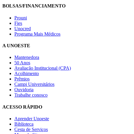
BOLSAS/FINANCIAMENTO
Prouni
Fies
Unocred
Programa Mais Médicos
A UNOESTE
Mantenedora
50 Anos
Avaliação Institucional (CPA)
Acolhimento
Prêmios
Campi Universitários
Ouvidoria
Trabalhe conosco
ACESSO RÁPIDO
Aprender Unoeste
Biblioteca
Cesta de Serviços