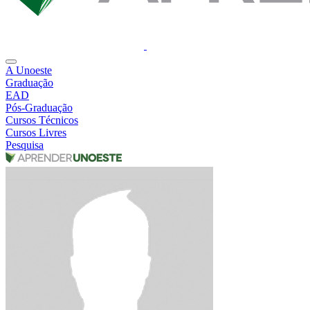
A Unoeste
Graduação
EAD
Pós-Graduação
Cursos Técnicos
Cursos Livres
Pesquisa