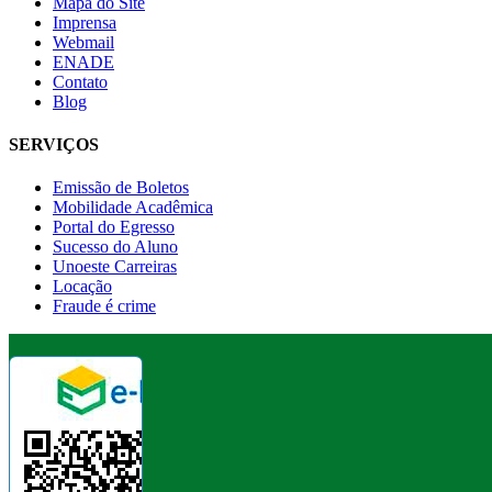
Mapa do Site
Imprensa
Webmail
ENADE
Contato
Blog
SERVIÇOS
Emissão de Boletos
Mobilidade Acadêmica
Portal do Egresso
Sucesso do Aluno
Unoeste Carreiras
Locação
Fraude é crime