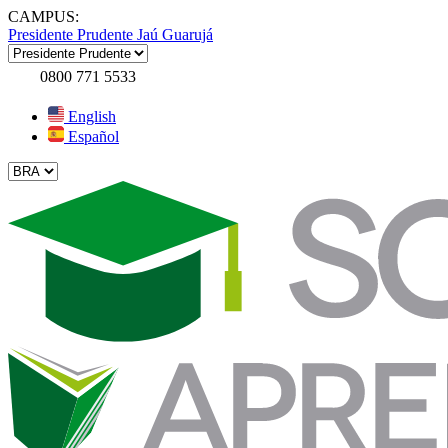
CAMPUS:
Presidente Prudente
Jaú
Guarujá
0800 771 5533
English
Español