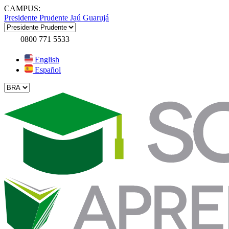
CAMPUS:
Presidente Prudente
Jaú
Guarujá
0800 771 5533
English
Español