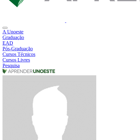
A Unoeste
Graduação
EAD
Pós-Graduação
Cursos Técnicos
Cursos Livres
Pesquisa