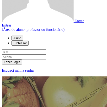
Entrar
Entrar
(Área do aluno, professor ou funcionário)
Aluno
Professor
Fazer Login
Esqueci minha senha