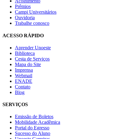
Acolhimento
Prêmios
Campi Universitários
Ouvidoria
Trabalhe conosco
ACESSO RÁPIDO
Aprender Unoeste
Biblioteca
Cesta de Serviços
Mapa do Site
Imprensa
Webmail
ENADE
Contato
Blog
SERVIÇOS
Emissão de Boletos
Mobilidade Acadêmica
Portal do Egresso
Sucesso do Aluno
Unoeste Carreiras