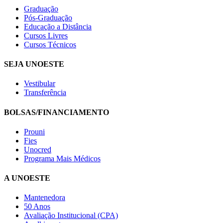
Graduação
Pós-Graduação
Educação a Distância
Cursos Livres
Cursos Técnicos
SEJA UNOESTE
Vestibular
Transferência
BOLSAS/FINANCIAMENTO
Prouni
Fies
Unocred
Programa Mais Médicos
A UNOESTE
Mantenedora
50 Anos
Avaliação Institucional (CPA)