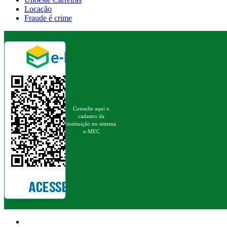
Locação
Fraude é crime
Consulte aqui o
cadastro da
instituição no sistema
e-MEC