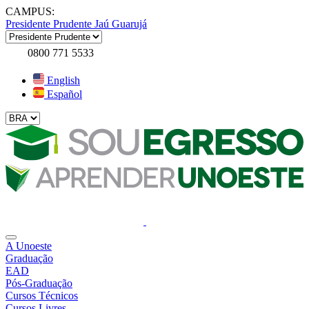
CAMPUS:
Presidente Prudente
Jaú
Guarujá
0800 771 5533
English
Español
A Unoeste
Graduação
EAD
Pós-Graduação
Cursos Técnicos
Cursos Livres