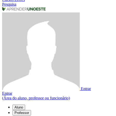
Pesquisa
Entrar
Entrar
(Área do aluno, professor ou funcionário)
Aluno
Professor