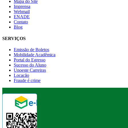
Mapa do Site
Imprensa
Webmail
ENADE
Contato
Blog
SERVIÇOS
Emissão de Boletos
Mobilidade Acadêmica
Portal do Egresso
Sucesso do Aluno
Unoeste Carreiras
Locação
Fraude é crime