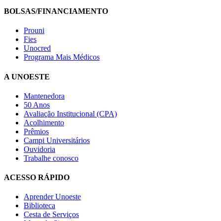
BOLSAS/FINANCIAMENTO
Prouni
Fies
Unocred
Programa Mais Médicos
A UNOESTE
Mantenedora
50 Anos
Avaliação Institucional (CPA)
Acolhimento
Prêmios
Campi Universitários
Ouvidoria
Trabalhe conosco
ACESSO RÁPIDO
Aprender Unoeste
Biblioteca
Cesta de Serviços