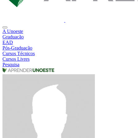
A Unoeste
Graduação
EAD
Pós-Graduação
Cursos Técnicos
Cursos Livres
Pesquisa