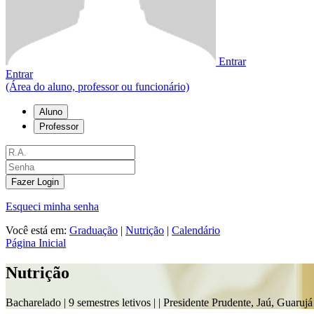
Entrar
Entrar
(Área do aluno, professor ou funcionário)
Aluno
Professor
Fazer Login
Esqueci minha senha
Você está em:
Graduação
|
Nutrição
|
Calendário
Página Inicial
Nutrição
Bacharelado |
9 semestres letivos |
| Presidente Prudente, Jaú, Guarujá