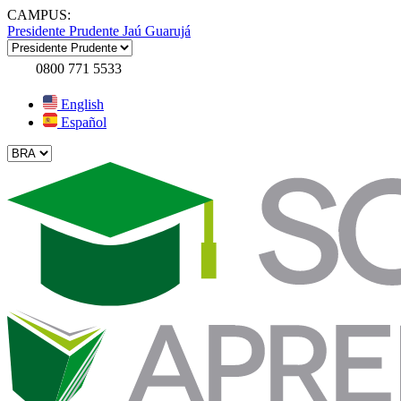
CAMPUS:
Presidente Prudente
Jaú
Guarujá
0800 771 5533
English
Español