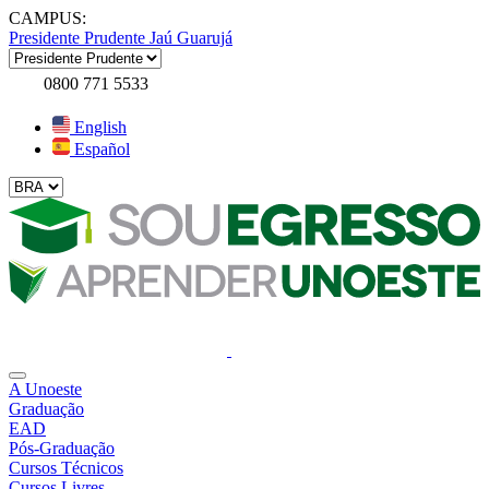
CAMPUS:
Presidente Prudente
Jaú
Guarujá
0800 771 5533
English
Español
A Unoeste
Graduação
EAD
Pós-Graduação
Cursos Técnicos
Cursos Livres