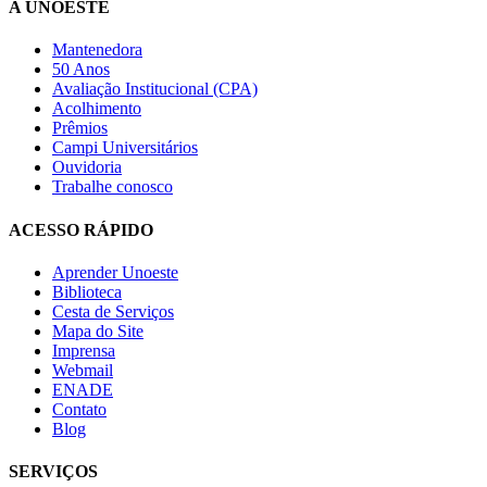
A UNOESTE
Mantenedora
50 Anos
Avaliação Institucional (CPA)
Acolhimento
Prêmios
Campi Universitários
Ouvidoria
Trabalhe conosco
ACESSO RÁPIDO
Aprender Unoeste
Biblioteca
Cesta de Serviços
Mapa do Site
Imprensa
Webmail
ENADE
Contato
Blog
SERVIÇOS