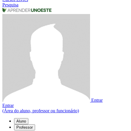
Pesquisa
Entrar
Entrar
(Área do aluno, professor ou funcionário)
Aluno
Professor