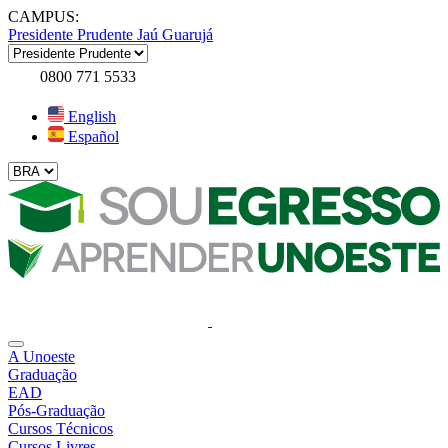
CAMPUS:
Presidente Prudente
Jaú
Guarujá
0800 771 5533
English
Español
A Unoeste
Graduação
EAD
Pós-Graduação
Cursos Técnicos
Cursos Livres