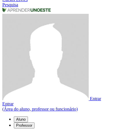
Pesquisa
Entrar
Entrar
(Área do aluno, professor ou funcionário)
Aluno
Professor