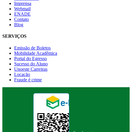
Imprensa
Webmail
ENADE
Contato
Blog
SERVIÇOS
Emissão de Boletos
Mobilidade Acadêmica
Portal do Egresso
Sucesso do Aluno
Unoeste Carreiras
Locação
Fraude é crime