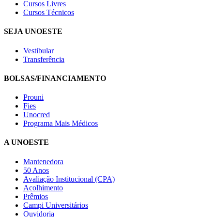
Cursos Livres
Cursos Técnicos
SEJA UNOESTE
Vestibular
Transferência
BOLSAS/FINANCIAMENTO
Prouni
Fies
Unocred
Programa Mais Médicos
A UNOESTE
Mantenedora
50 Anos
Avaliação Institucional (CPA)
Acolhimento
Prêmios
Campi Universitários
Ouvidoria