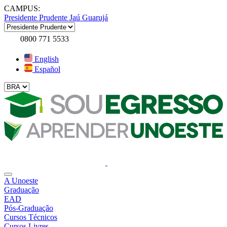
CAMPUS:
Presidente Prudente
Jaú
Guarujá
0800 771 5533
English
Español
A Unoeste
Graduação
EAD
Pós-Graduação
Cursos Técnicos
Cursos Livres