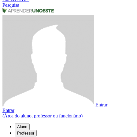
Pesquisa
Entrar
Entrar
(Área do aluno, professor ou funcionário)
Aluno
Professor