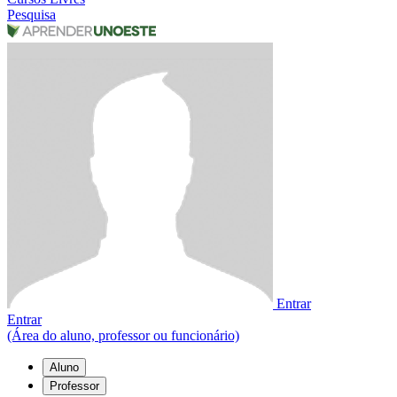
Pesquisa
Entrar
Entrar
(Área do aluno, professor ou funcionário)
Aluno
Professor