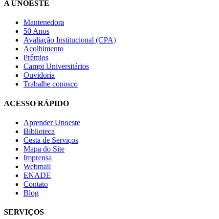
A UNOESTE
Mantenedora
50 Anos
Avaliação Institucional (CPA)
Acolhimento
Prêmios
Campi Universitários
Ouvidoria
Trabalhe conosco
ACESSO RÁPIDO
Aprender Unoeste
Biblioteca
Cesta de Serviços
Mapa do Site
Imprensa
Webmail
ENADE
Contato
Blog
SERVIÇOS