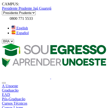
CAMPUS:
Presidente Prudente
Jaú
Guarujá
0800 771 5533
English
Español
A Unoeste
Graduação
EAD
Pós-Graduação
Cursos Técnicos
Cursos Livres