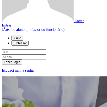
Entrar
Entrar
(Área do aluno, professor ou funcionário)
Aluno
Professor
Fazer Login
Esqueci minha senha