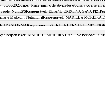
 - 30/06/2026
Tipo:
Planejamento de atividades e/ou serviço a serem p
da Saúde- NUFEPS
Responsável:
ELIANE CRISTINA GAVA PIZI
Per
ias e Marketing Nutricional
Responsável:
MARILDA MOREIRA D
E TRASFORMA
Responsável:
PATRICIA BERNARDI MIZUNO
P
ição
Responsável:
MARILDA MOREIRA DA SILVA
Período:
31/0