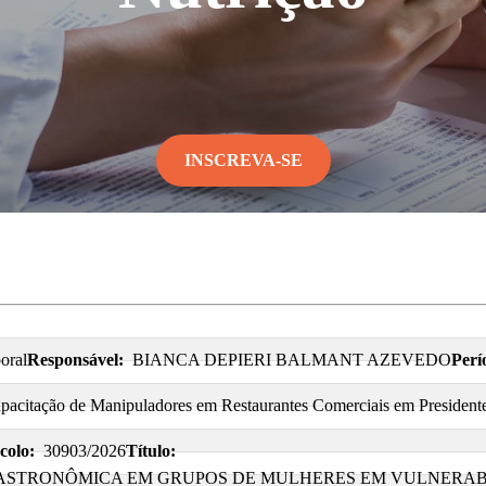
INSCREVA-SE
oral
Responsável:
BIANCA DEPIERI BALMANT AZEVEDO
Perí
apacitação de Manipuladores em Restaurantes Comerciais em President
colo:
30903/2026
Título:
GASTRONÔMICA EM GRUPOS DE MULHERES EM VULNERAB