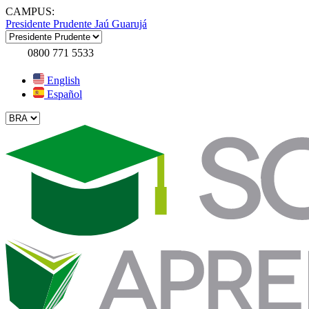
CAMPUS:
Presidente Prudente
Jaú
Guarujá
0800 771 5533
English
Español