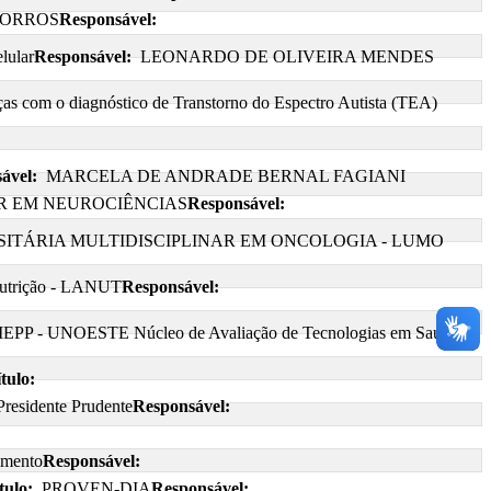
CORROS
Responsável:
lular
Responsável:
LEONARDO DE OLIVEIRA MENDES
nças com o diagnóstico de Transtorno do Espectro Autista (TEA)
ável:
MARCELA DE ANDRADE BERNAL FAGIANI
AR EM NEUROCIÊNCIAS
Responsável:
SITÁRIA MULTIDISCIPLINAR EM ONCOLOGIA - LUMO
Nutrição - LANUT
Responsável:
PP - UNOESTE Núcleo de Avaliação de Tecnologias em Saúde
tulo:
Presidente Prudente
Responsável:
imento
Responsável:
tulo:
PROVEN-DIA
Responsável: