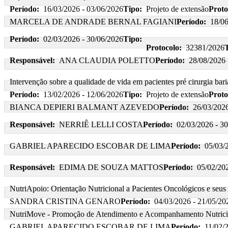
Período:
16/03/2026 - 03/06/2026
Tipo:
Projeto de extensão
Proto
MARCELA DE ANDRADE BERNAL FAGIANI
Período:
18/06
Período:
02/03/2026 - 30/06/2026
Tipo:
Protocolo:
32381/2026
T
Responsável:
ANA CLAUDIA POLETTO
Período:
28/08/2026 
Intervenção sobre a qualidade de vida em pacientes pré cirurgia bariá
Período:
13/02/2026 - 12/06/2026
Tipo:
Projeto de extensão
Proto
BIANCA DEPIERI BALMANT AZEVEDO
Período:
26/03/2026
Responsável:
NERRIÊ LELLI COSTA
Período:
02/03/2026 - 3
GABRIEL APARECIDO ESCOBAR DE LIMA
Período:
05/03/
Responsável:
EDIMA DE SOUZA MATTOS
Período:
05/02/20
NutriApoio: Orientação Nutricional a Pacientes Oncológicos e seu
SANDRA CRISTINA GENARO
Período:
04/03/2026 - 21/05/20
NutriMove - Promoção de Atendimento e Acompanhamento Nutricion
GABRIEL APARECIDO ESCOBAR DE LIMA
Período:
11/02/