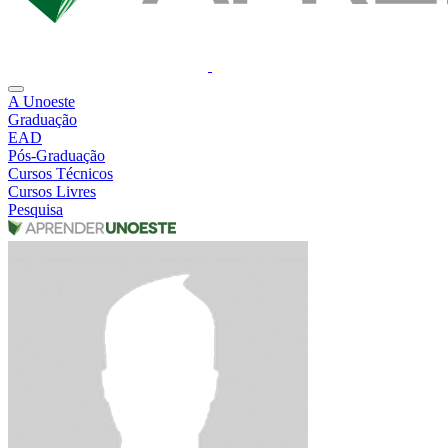
A Unoeste
Graduação
EAD
Pós-Graduação
Cursos Técnicos
Cursos Livres
Pesquisa