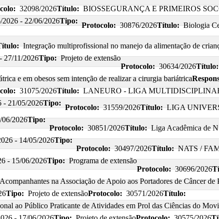
colo:
32098/2026
Título:
BIOSSEGURANÇA E PRIMEIROS SO
/2026 - 22/06/2026
Tipo:
Protocolo:
30876/2026
Título:
Biologia Ce
ítulo:
Integração multiprofissional no manejo da alimentação de cria
- 27/11/2026
Tipo:
Projeto de extensão
Protocolo:
30634/2026
Título:
trica e em obesos sem intenção de realizar a cirurgia bariátrica
Respons
colo:
31075/2026
Título:
LANEURO - LIGA MULTIDISCIPLIN
 - 21/05/2026
Tipo:
Protocolo:
31559/2026
Título:
LIGA UNIVER
0/06/2026
Tipo:
Protocolo:
30851/2026
Título:
Liga Acadêmica de 
2026 - 14/05/2026
Tipo:
Protocolo:
30497/2026
Título:
NATS / FAME
26 - 15/06/2026
Tipo:
Programa de extensão
Protocolo:
30696/2026
Tí
s Acompanhantes na Associação de Apoio aos Portadores de Câncer de 
26
Tipo:
Projeto de extensão
Protocolo:
30571/2026
Título:
al ao Público Praticante de Atividades em Prol das Ciências do Mov
2026 - 17/06/2026
Tipo:
Projeto de extensão
Protocolo:
30575/2026
Tí