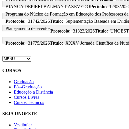
BIANCA DEPIERI BALMANT AZEVEDO
Período:
12/03/2026
Programa do Núcleo de Formação em Educação dos Professores 
Protocolo:
31742/2026
Título:
Suplementação Baseada em Evidênc
Planejamento de eventos
Protocolo:
31323/2026
Título:
UNOEST
Protocolo:
31775/2026
Título:
XXXV Jornada Científica de Nutr
CURSOS
Graduação
Pós-Graduação
Educação a Distância
Cursos Livres
Cursos Técnicos
SEJA UNOESTE
Vestibular