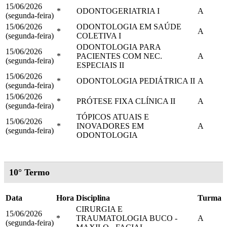
15/06/2026
*
ODONTOGERIATRIA I
A
(segunda-feira)
15/06/2026
ODONTOLOGIA EM SAÚDE
*
A
(segunda-feira)
COLETIVA I
ODONTOLOGIA PARA
15/06/2026
*
PACIENTES COM NEC.
A
(segunda-feira)
ESPECIAIS II
15/06/2026
*
ODONTOLOGIA PEDIÁTRICA II
A
(segunda-feira)
15/06/2026
*
PRÓTESE FIXA CLÍNICA II
A
(segunda-feira)
TÓPICOS ATUAIS E
15/06/2026
*
INOVADORES EM
A
(segunda-feira)
ODONTOLOGIA
10° Termo
Data
Hora
Disciplina
Turma
CIRURGIA E
15/06/2026
*
TRAUMATOLOGIA BUCO -
A
(segunda-feira)