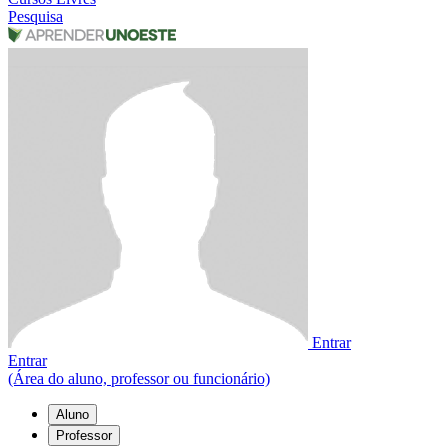
Pesquisa
Entrar
Entrar
(Área do aluno, professor ou funcionário)
Aluno
Professor