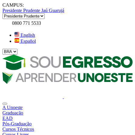
CAMPUS:
Presidente Prudente
Jaú
Guarujá
0800 771 5533
English
Español
A Unoeste
Graduação
EAD
Pós-Graduação
Cursos Técnicos
Cursos Livres