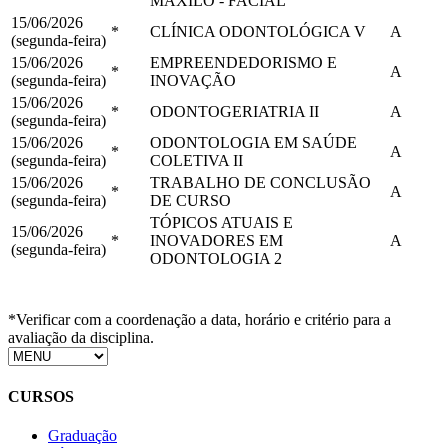
MAXILO - FACIAL
15/06/2026
*
CLÍNICA ODONTOLÓGICA V
A
(segunda-feira)
15/06/2026
EMPREENDEDORISMO E
*
A
(segunda-feira)
INOVAÇÃO
15/06/2026
*
ODONTOGERIATRIA II
A
(segunda-feira)
15/06/2026
ODONTOLOGIA EM SAÚDE
*
A
(segunda-feira)
COLETIVA II
15/06/2026
TRABALHO DE CONCLUSÃO
*
A
(segunda-feira)
DE CURSO
TÓPICOS ATUAIS E
15/06/2026
*
INOVADORES EM
A
(segunda-feira)
ODONTOLOGIA 2
*Verificar com a coordenação a data, horário e critério para a
avaliação da disciplina.
CURSOS
Graduação