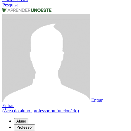
Pesquisa
Entrar
Entrar
(Área do aluno, professor ou funcionário)
Aluno
Professor