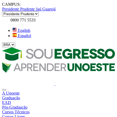
CAMPUS:
Presidente Prudente
Jaú
Guarujá
0800 771 5533
English
Español
A Unoeste
Graduação
EAD
Pós-Graduação
Cursos Técnicos
Cursos Livres