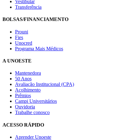
Vestibular
Transferência
BOLSAS/FINANCIAMENTO
Prouni
Fies
Unocred
Programa Mais Médicos
A UNOESTE
Mantenedora
50 Anos
Avaliação Institucional (CPA)
Acolhimento
Prêmios
Campi Universitários
Ouvidoria
Trabalhe conosco
ACESSO RÁPIDO
Aprender Unoeste