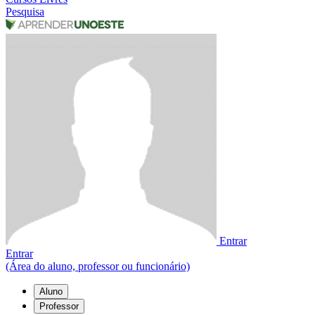
Pesquisa
Entrar
Entrar
(Área do aluno, professor ou funcionário)
Aluno
Professor