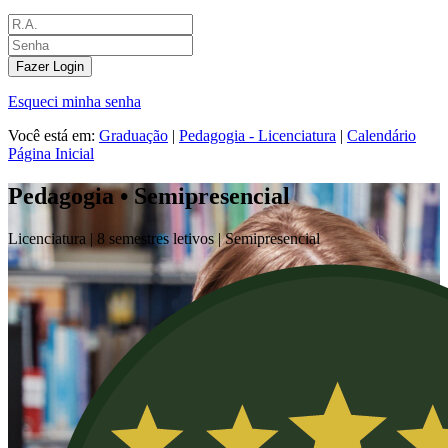
Fazer Login
Esqueci minha senha
Você está em:
Graduação
|
Pedagogia - Licenciatura
|
Calendário
Página Inicial
Pedagogia • Semipresencial
Licenciatura |
8 semestres letivos |
Semipresencial