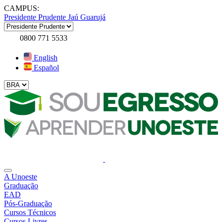
CAMPUS:
Presidente Prudente
Jaú
Guarujá
0800 771 5533
English
Español
A Unoeste
Graduação
EAD
Pós-Graduação
Cursos Técnicos
Cursos Livres