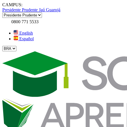
CAMPUS:
Presidente Prudente
Jaú
Guarujá
0800 771 5533
English
Español