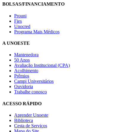
BOLSAS/FINANCIAMENTO
Prouni
Fies
Unocred
Programa Mais Médicos
A UNOESTE
Mantenedora
50 Anos
Avaliação Institucional (CPA)
Acolhimento
Prêmios
Campi Universitários
Ouvidoria
Trabalhe conosco
ACESSO RÁPIDO
Aprender Unoeste
Biblioteca
Cesta de Serviços
Mapa do Site