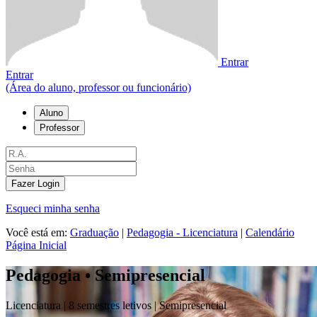
Entrar
Entrar
(Área do aluno, professor ou funcionário)
Aluno
Professor
Fazer Login
Esqueci minha senha
Você está em:
Graduação
|
Pedagogia - Licenciatura
|
Calendário
Página Inicial
Pedagogia • Semipresencial
Licenciatura |
8 semestres letivos |
Semipresencial