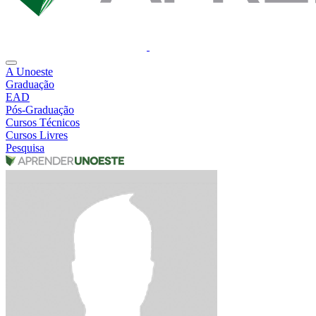
A Unoeste
Graduação
EAD
Pós-Graduação
Cursos Técnicos
Cursos Livres
Pesquisa