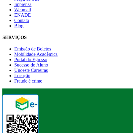
Imprensa
Webmail
ENADE
Contato
Blog
SERVIÇOS
Emissão de Boletos
Mobilidade Acadêmica
Portal do Egresso
Sucesso do Aluno
Unoeste Carreiras
Locação
Fraude é crime