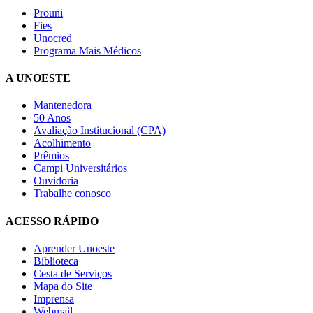
Prouni
Fies
Unocred
Programa Mais Médicos
A UNOESTE
Mantenedora
50 Anos
Avaliação Institucional (CPA)
Acolhimento
Prêmios
Campi Universitários
Ouvidoria
Trabalhe conosco
ACESSO RÁPIDO
Aprender Unoeste
Biblioteca
Cesta de Serviços
Mapa do Site
Imprensa
Webmail