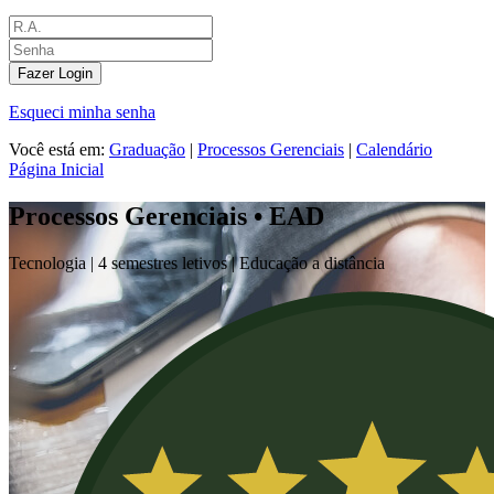
Fazer Login
Esqueci minha senha
Você está em:
Graduação
|
Processos Gerenciais
|
Calendário
Página Inicial
Processos Gerenciais • EAD
Tecnologia |
4 semestres letivos | Educação a distância