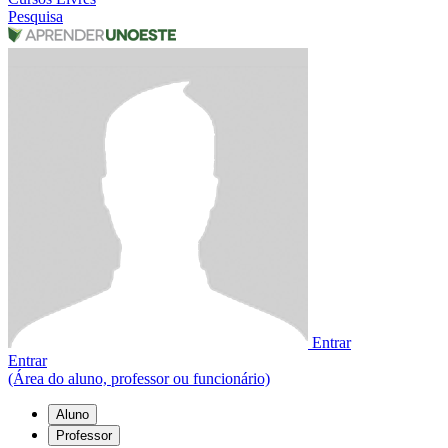
Pesquisa
Entrar
Entrar
(Área do aluno, professor ou funcionário)
Aluno
Professor