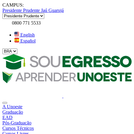
CAMPUS:
Presidente Prudente
Jaú
Guarujá
0800 771 5533
English
Español
A Unoeste
Graduação
EAD
Pós-Graduação
Cursos Técnicos
Cursos Livres