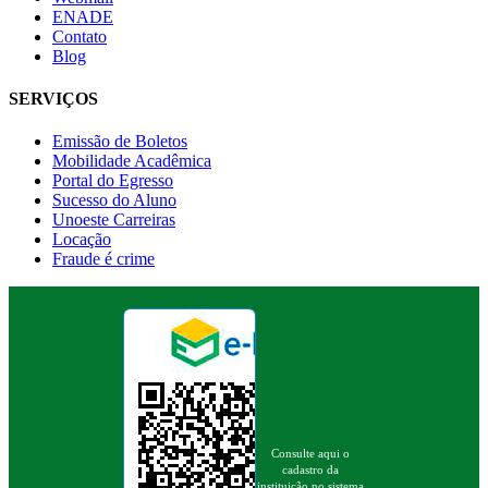
ENADE
Contato
Blog
SERVIÇOS
Emissão de Boletos
Mobilidade Acadêmica
Portal do Egresso
Sucesso do Aluno
Unoeste Carreiras
Locação
Fraude é crime
Consulte aqui o
cadastro da
instituição no sistema