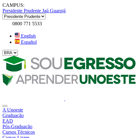
CAMPUS:
Presidente Prudente
Jaú
Guarujá
0800 771 5533
English
Español
A Unoeste
Graduação
EAD
Pós-Graduação
Cursos Técnicos
Cursos Livres