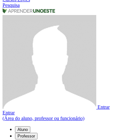
Pesquisa
Entrar
Entrar
(Área do aluno, professor ou funcionário)
Aluno
Professor