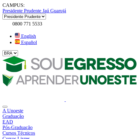
CAMPUS:
Presidente Prudente
Jaú
Guarujá
0800 771 5533
English
Español
A Unoeste
Graduação
EAD
Pós-Graduação
Cursos Técnicos
Cursos Livres