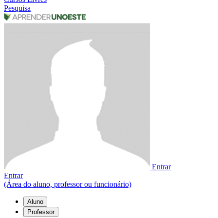
Pesquisa
Entrar
Entrar
(Área do aluno, professor ou funcionário)
Aluno
Professor