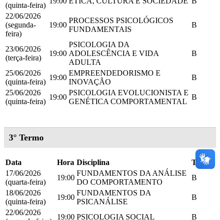
19:00
ÉTICA, CULTURA E SOCIEDADE
B
(quinta-feira)
22/06/2026
PROCESSOS PSICOLÓGICOS
(segunda-
19:00
B
FUNDAMENTAIS
feira)
PSICOLOGIA DA
23/06/2026
19:00
ADOLESCÊNCIA E VIDA
B
(terça-feira)
ADULTA
25/06/2026
EMPREENDEDORISMO E
19:00
B
(quinta-feira)
INOVAÇÃO
25/06/2026
PSICOLOGIA EVOLUCIONISTA E
19:00
B
(quinta-feira)
GENÉTICA COMPORTAMENTAL
3° Termo
Data
Hora
Disciplina
Turma
17/06/2026
FUNDAMENTOS DA ANÁLISE
19:00
B
(quarta-feira)
DO COMPORTAMENTO
18/06/2026
FUNDAMENTOS DA
19:00
B
(quinta-feira)
PSICANÁLISE
22/06/2026
19:00
PSICOLOGIA SOCIAL
B