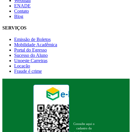
Webmail
ENADE
Contato
Blog
SERVIÇOS
Emissão de Boletos
Mobilidade Acadêmica
Portal do Egresso
Sucesso do Aluno
Unoeste Carreiras
Locação
Fraude é crime
Consulte aqui o
cadastro da