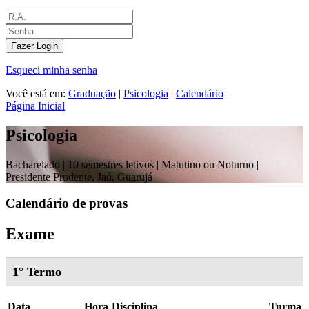
Fazer Login
Esqueci minha senha
Você está em:
Graduação
|
Psicologia
|
Calendário
Página Inicial
Psicologia
Bacharelado |
10 semestres letivos | Matutino ou Noturno
|
Presidente Prudente, Jaú, Guarujá
Calendário de provas
Exame
1° Termo
Data
Hora
Disciplina
Turma