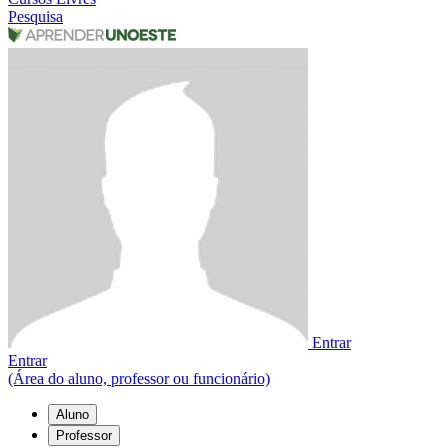
Pesquisa
Entrar
Entrar
(Área do aluno, professor ou funcionário)
Aluno
Professor