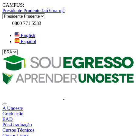
CAMPUS:
Presidente Prudente
Jaú
Guarujá
0800 771 5533
English
Español
A Unoeste
Graduação
EAD
Pós-Graduação
Cursos Técnicos
Cursos Livres