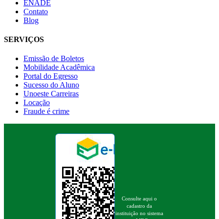
ENADE
Contato
Blog
SERVIÇOS
Emissão de Boletos
Mobilidade Acadêmica
Portal do Egresso
Sucesso do Aluno
Unoeste Carreiras
Locação
Fraude é crime
Consulte aqui o
cadastro da
instituição no sistema