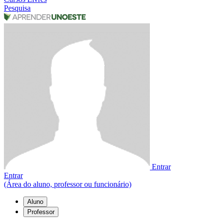
Pesquisa
Entrar
Entrar
(Área do aluno, professor ou funcionário)
Aluno
Professor