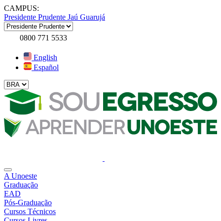
CAMPUS:
Presidente Prudente
Jaú
Guarujá
0800 771 5533
English
Español
A Unoeste
Graduação
EAD
Pós-Graduação
Cursos Técnicos
Cursos Livres