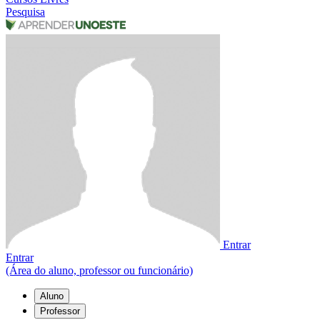
Pesquisa
Entrar
Entrar
(Área do aluno, professor ou funcionário)
Aluno
Professor