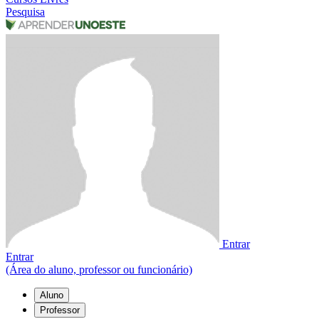
Pesquisa
Entrar
Entrar
(Área do aluno, professor ou funcionário)
Aluno
Professor