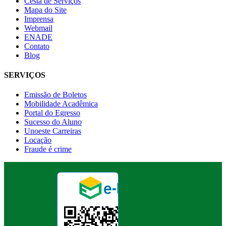
Cesta de Serviços
Mapa do Site
Imprensa
Webmail
ENADE
Contato
Blog
SERVIÇOS
Emissão de Boletos
Mobilidade Acadêmica
Portal do Egresso
Sucesso do Aluno
Unoeste Carreiras
Locação
Fraude é crime