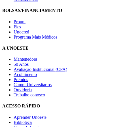
BOLSAS/FINANCIAMENTO
Prouni
Fies
Unocred
Programa Mais Médicos
A UNOESTE
Mantenedora
50 Anos
Avaliação Institucional (CPA)
Acolhimento
Prêmios
Campi Universitários
Ouvidoria
Trabalhe conosco
ACESSO RÁPIDO
Aprender Unoeste
Biblioteca