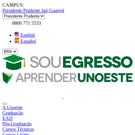
CAMPUS:
Presidente Prudente
Jaú
Guarujá
0800 771 5533
English
Español
A Unoeste
Graduação
EAD
Pós-Graduação
Cursos Técnicos
Cursos Livres