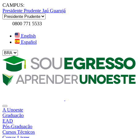
CAMPUS:
Presidente Prudente
Jaú
Guarujá
0800 771 5533
English
Español
A Unoeste
Graduação
EAD
Pós-Graduação
Cursos Técnicos
Cursos Livres