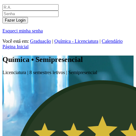
Fazer Login
Esqueci minha senha
Você está em:
Graduação
|
Química - Licenciatura
|
Calendário
Página Inicial
Química • Semipresencial
Licenciatura |
8 semestres letivos |
Semipresencial