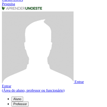
Pesquisa
Entrar
Entrar
(Área do aluno, professor ou funcionário)
Aluno
Professor