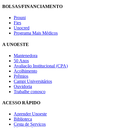
BOLSAS/FINANCIAMENTO
Prouni
Fies
Unocred
Programa Mais Médicos
A UNOESTE
Mantenedora
50 Anos
Avaliação Institucional (CPA)
Acolhimento
Prêmios
Campi Universitários
Ouvidoria
Trabalhe conosco
ACESSO RÁPIDO
Aprender Unoeste
Biblioteca
Cesta de Serviços