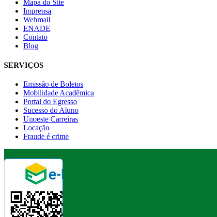
Mapa do Site
Imprensa
Webmail
ENADE
Contato
Blog
SERVIÇOS
Emissão de Boletos
Mobilidade Acadêmica
Portal do Egresso
Sucesso do Aluno
Unoeste Carreiras
Locação
Fraude é crime