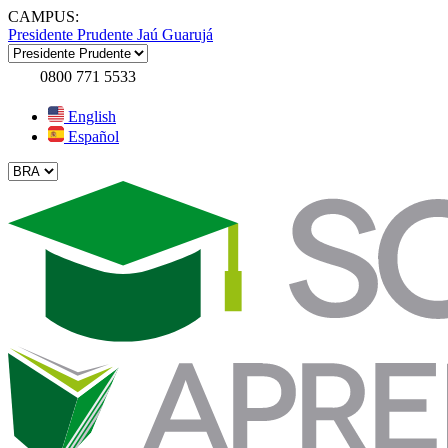
CAMPUS:
Presidente Prudente
Jaú
Guarujá
0800 771 5533
English
Español