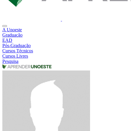
A Unoeste
Graduação
EAD
Pós-Graduação
Cursos Técnicos
Cursos Livres
Pesquisa