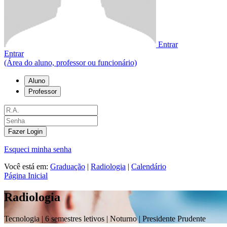
Entrar
Entrar
(Área do aluno, professor ou funcionário)
Aluno
Professor
Fazer Login
Esqueci minha senha
Você está em:
Graduação
|
Radiologia
|
Calendário
Página Inicial
Radiologia
Tecnologia |
6 semestres letivos | Noturno
| Presidente Prudente